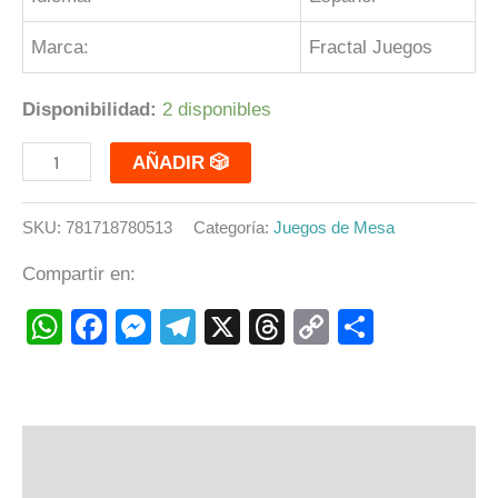
Marca:
Fractal Juegos
Disponibilidad:
2 disponibles
AÑADIR 🎲
SKU:
781718780513
Categoría:
Juegos de Mesa
Compartir en:
WhatsApp
Facebook
Messenger
Telegram
X
Threads
Copy
Compart
Link
Descripción