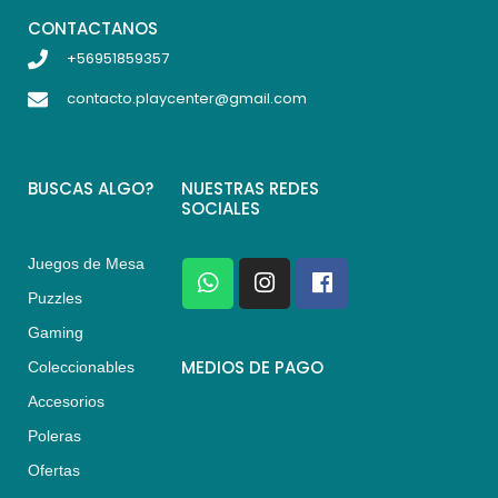
CONTACTANOS
+56951859357
contacto.playcenter@gmail.com
BUSCAS ALGO?
NUESTRAS REDES
SOCIALES
Juegos de Mesa
W
I
F
h
n
a
Puzzles
a
s
c
Gaming
t
t
e
s
a
b
MEDIOS DE PAGO
Coleccionables
a
g
o
Accesorios
p
r
o
p
a
k
Poleras
m
Ofertas