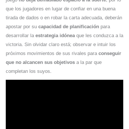
que los jugadores en lugar de confiar en una buena
tirada de dados o en robar la carta adecuada, deberán
apostar por su
capacidad de planificación
para
desarrollar la
estrategia idónea
que les conduzca a la
victoria. Sin olvidar claro está; observar e intuir los
próximos movimientos de sus rivales para
conseguir
que no alcancen sus objetivos
a la par que
completan los suyos.