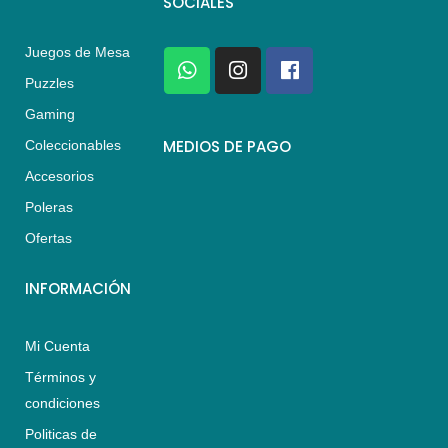
SOCIALES
Juegos de Mesa
W
I
F
h
n
a
Puzzles
a
s
c
Gaming
t
t
e
s
a
b
MEDIOS DE PAGO
Coleccionables
a
g
o
Accesorios
p
r
o
p
a
k
Poleras
m
Ofertas
INFORMACIÓN
Mi Cuenta
Términos y
condiciones
Politicas de