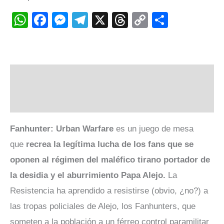
WhatsApp
Facebook
Messenger
Telegram
X
Threads
Copy
Compart
Link
Descripción
Valoraciones (0)
Fanhunter: Urban Warfare
es un juego de mesa
que
recrea la legítima lucha de los fans que se
oponen al régimen del maléfico tirano portador de
la desidia y el aburrimiento Papa Alejo.
La
Resistencia ha aprendido a resistirse (obvio, ¿no?) a
las tropas policiales de Alejo, los Fanhunters, que
someten a la población a un férreo control paramilitar