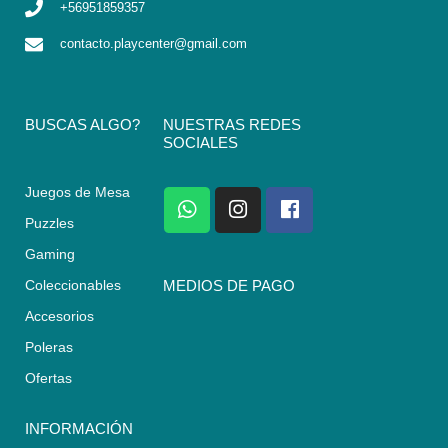
+56951859357
contacto.playcenter@gmail.com
BUSCAS ALGO?
NUESTRAS REDES
SOCIALES
Juegos de Mesa
W
I
F
h
n
a
Puzzles
a
s
c
Gaming
t
t
e
s
a
b
Coleccionables
MEDIOS DE PAGO
a
g
o
Accesorios
p
r
o
p
a
k
Poleras
m
Ofertas
INFORMACIÓN