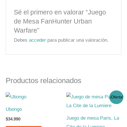
Sé el primero en valorar “Juego
de Mesa FanHunter Urban
Warfare”
Debes
acceder
para publicar una valoración.
Productos relacionados
El
El
¡Oferta!
precio
precio
original
actual
Ubongo
era:
es:
$23.990.
$19.990.
Juego de mesa Paris, La
$
34.990
Cite de la Lumiere