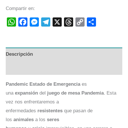
Compartir en:
WhatsApp
Facebook
Messenger
Telegram
X
Threads
Copy
Compart
Link
Descripción
Valoraciones (0)
Pandemic Estado de Emergencia
es
una
expansión
del
juego de mesa
Pandemia
. Esta
vez nos enfrentaremos a
enfermedades
resistentes
que pasan de
los
animales
a los
seres