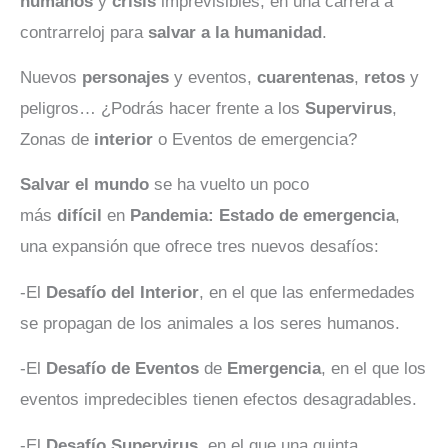
humanos
y
crisis
imprevisibles, en una carrera a
contrarreloj para
salvar a la humanidad
.
Nuevos
personajes
y eventos,
cuarentenas
,
retos
y
peligros… ¿Podrás hacer frente a los
Supervirus
,
Zonas de
interior
o Eventos de emergencia?
Salvar el mundo
se ha vuelto un poco
más
difícil
en
Pandemia: Estado de emergencia
,
una expansión que ofrece tres nuevos desafíos:
-El
Desafío del Interior
, en el que las enfermedades
se propagan de los animales a los seres humanos.
-El
Desafío de Eventos
de
Emergencia
, en el que los
eventos impredecibles tienen efectos desagradables.
-El
Desafío Supervirus
, en el que una quinta