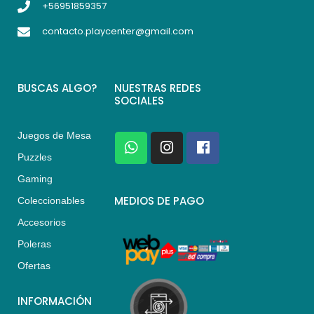
+56951859357
contacto.playcenter@gmail.com
BUSCAS ALGO?
NUESTRAS REDES
SOCIALES
Juegos de Mesa
W
I
F
h
n
a
Puzzles
a
s
c
Gaming
t
t
e
s
a
b
MEDIOS DE PAGO
Coleccionables
a
g
o
Accesorios
p
r
o
p
a
k
Poleras
m
Ofertas
INFORMACIÓN