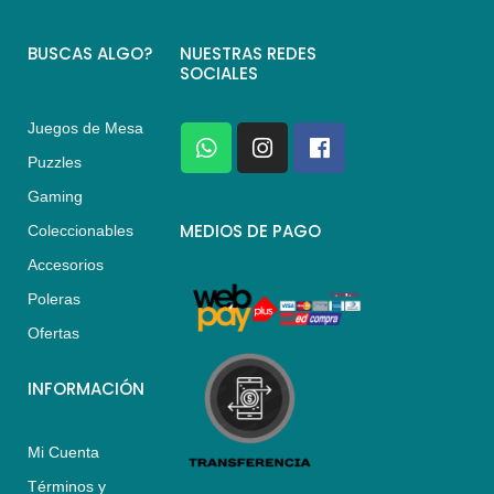
BUSCAS ALGO?
NUESTRAS REDES
SOCIALES
Juegos de Mesa
W
I
F
h
n
a
Puzzles
a
s
c
Gaming
t
t
e
s
a
b
MEDIOS DE PAGO
Coleccionables
a
g
o
Accesorios
p
r
o
p
a
k
Poleras
m
Ofertas
INFORMACIÓN
Mi Cuenta
Términos y