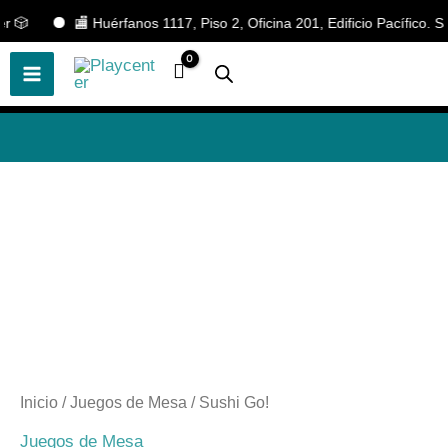
Ir

🏬 Huérfanos 1117, Piso 2, Oficina 201, Edificio Pacífico. San
🎲
¡Descubre nuestras increíbles
📢 ¡OFERTAS! 🔥
ofertas!
🎲
al
contenido
Inicio
/
Juegos de Mesa
/ Sushi Go!
Juegos de Mesa