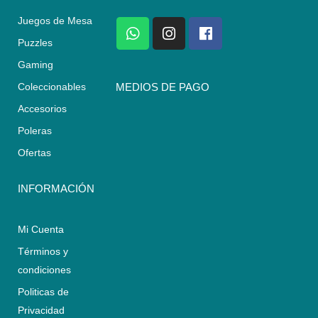
Juegos de Mesa
W
I
F
h
n
a
Puzzles
a
s
c
Gaming
t
t
e
s
a
b
Coleccionables
MEDIOS DE PAGO
a
g
o
Accesorios
p
r
o
p
a
k
Poleras
m
Ofertas
INFORMACIÓN
Mi Cuenta
Términos y
condiciones
Politicas de
Privacidad