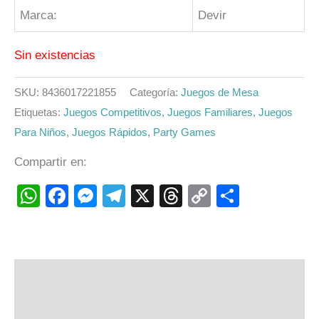
Marca:
Devir
Sin existencias
SKU:
8436017221855
Categoría:
Juegos de Mesa
Etiquetas:
Juegos Competitivos
,
Juegos Familiares
,
Juegos
Para Niños
,
Juegos Rápidos
,
Party Games
Compartir en:
WhatsApp
Facebook
Messenger
Telegram
X
Threads
Copy
Compart
Link
Descripción
Información adicional