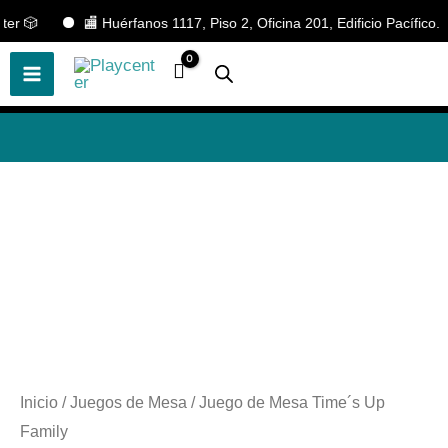
Ir
🎲
🏬 Huérfanos 1117, Piso 2, Oficina 201, Edificio Pacífico. Sa
🎲
¡Descubre nuestras increíbles
📢 ¡OFERTAS! 🔥
ofertas!
🎲
al
contenido
Inicio
/
Juegos de Mesa
/ Juego de Mesa Time´s Up
Family