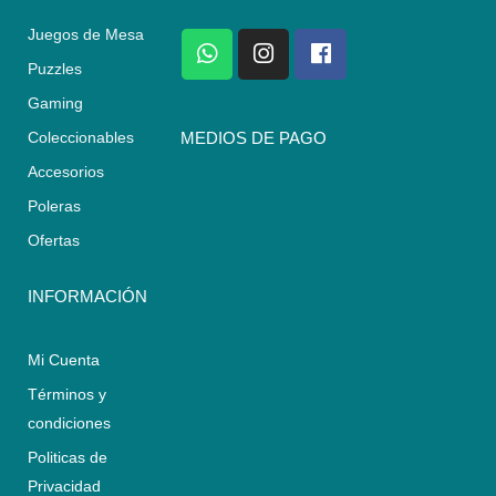
Juegos de Mesa
W
I
F
h
n
a
Puzzles
a
s
c
Gaming
t
t
e
s
a
b
Coleccionables
MEDIOS DE PAGO
a
g
o
Accesorios
p
r
o
p
a
k
Poleras
m
Ofertas
INFORMACIÓN
Mi Cuenta
Términos y
condiciones
Politicas de
Privacidad