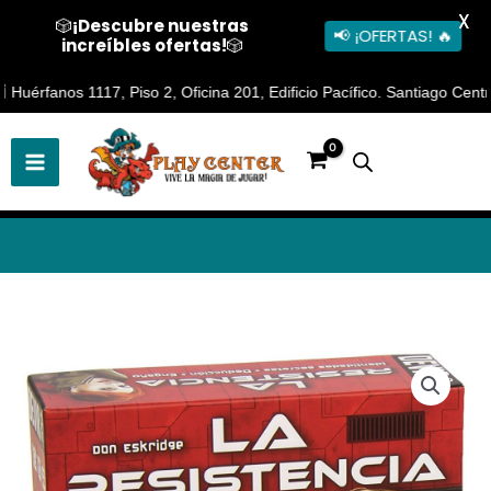
X
🎲
¡Descubre nuestras
📢 ¡OFERTAS! 🔥
increíbles ofertas!
🎲
Ir
nos 1117, Piso 2, Oficina 201, Edificio Pacífico. Santiago Centro 🕐 H
al
contenido