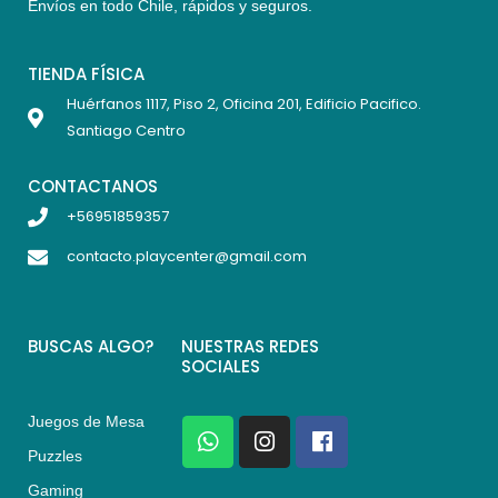
Envíos en todo Chile,
rápidos y seguros
.
TIENDA FÍSICA
Huérfanos 1117, Piso 2, Oficina 201, Edificio Pacifico.
Santiago Centro
CONTACTANOS
+56951859357
contacto.playcenter@gmail.com
BUSCAS ALGO?
NUESTRAS REDES
SOCIALES
Juegos de Mesa
W
I
F
h
n
a
Puzzles
a
s
c
Gaming
t
t
e