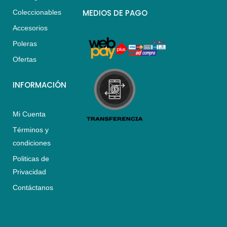
s
a
b
MEDIOS DE PAGO
Coleccionables
a
g
o
Accesorios
p
r
o
p
a
k
Poleras
m
Ofertas
INFORMACIÓN
Mi Cuenta
Términos y
condiciones
Politicas de
Privacidad
Contáctanos