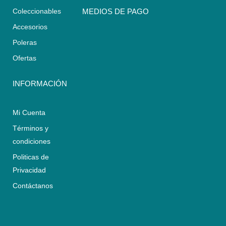
s
a
b
Coleccionables
MEDIOS DE PAGO
a
g
o
Accesorios
p
r
o
p
a
k
Poleras
m
Ofertas
INFORMACIÓN
Mi Cuenta
Términos y
condiciones
Politicas de
Privacidad
Contáctanos