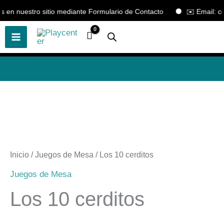
Ir
n nuestro sitio mediante Formulario de Contacto
✉️ Email: cont
🎲
¡Descubre nuestras increíbles
📢 ¡OFERTAS! 🔥
ofertas!
🎲
al
contenido
Inicio
/
Juegos de Mesa
/ Los 10 cerditos
Juegos de Mesa
Los 10 cerditos