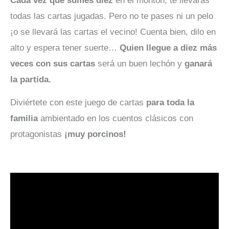
Cada vez que sumes diez
en el montón, te llevarás
todas las cartas jugadas. Pero no te pases ni un pelo
¡o se llevará las cartas el vecino! Cuenta bien, dilo en
alto y espera tener suerte…
Quien llegue a diez más
veces con sus cartas
será un buen lechón y
ganará
la partida.
Diviértete con este juego de cartas
para toda la
familia
ambientado en los cuentos clásicos con
protagonistas
¡muy porcinos!