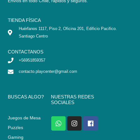
Envíos en todo Chile,
rápidos y seguros
.
TIENDA FÍSICA
Huérfanos 1117, Piso 2, Oficina 201, Edificio Pacifico.
Santiago Centro
CONTACTANOS
+56951859357
contacto.playcenter@gmail.com
BUSCAS ALGO?
NUESTRAS REDES
SOCIALES
Juegos de Mesa
W
I
F
h
n
a
Puzzles
a
s
c
Gaming
t
t
e