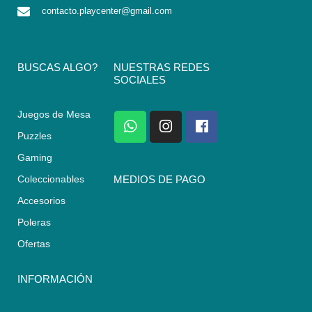
contacto.playcenter@gmail.com
BUSCAS ALGO?
NUESTRAS REDES
SOCIALES
Juegos de Mesa
W
I
F
h
n
a
Puzzles
a
s
c
Gaming
t
t
e
s
a
b
Coleccionables
MEDIOS DE PAGO
a
g
o
Accesorios
p
r
o
p
a
k
Poleras
m
Ofertas
INFORMACIÓN