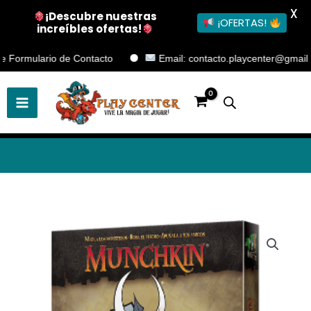
X
¡Descubre nuestras
¡OFERTAS!
increíbles ofertas!
Ir
rmulario de Contacto
Email: contacto.playcenter@gmail.com
al
contenido