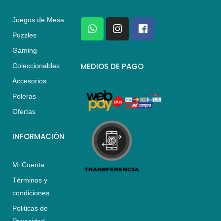
Juegos de Mesa
W
I
F
h
n
a
Puzzles
a
s
c
Gaming
t
t
e
s
a
b
MEDIOS DE PAGO
Coleccionables
a
g
o
Accesorios
p
r
o
p
a
k
Poleras
m
Ofertas
INFORMACIÓN
Mi Cuenta
Términos y
condiciones
Politicas de