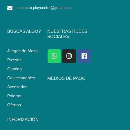
contacto.playcenter@gmail.com
BUSCAS ALGO?
NUESTRAS REDES
SOCIALES
Juegos de Mesa
W
I
F
h
n
a
Puzzles
a
s
c
Gaming
t
t
e
s
a
b
Coleccionables
MEDIOS DE PAGO
a
g
o
Accesorios
p
r
o
p
a
k
Poleras
m
Ofertas
INFORMACIÓN