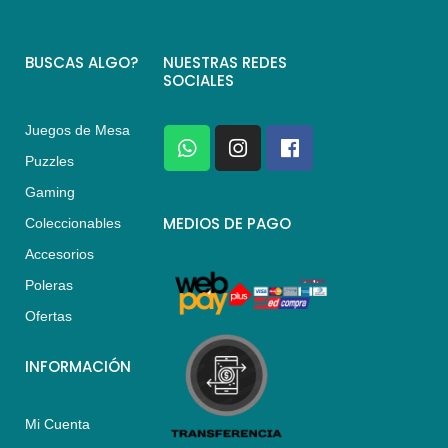
BUSCAS ALGO?
NUESTRAS REDES
SOCIALES
Juegos de Mesa
W
I
F
h
n
a
Puzzles
a
s
c
Gaming
t
t
e
s
a
b
MEDIOS DE PAGO
Coleccionables
a
g
o
Accesorios
p
r
o
p
a
k
Poleras
m
Ofertas
INFORMACIÓN
Mi Cuenta