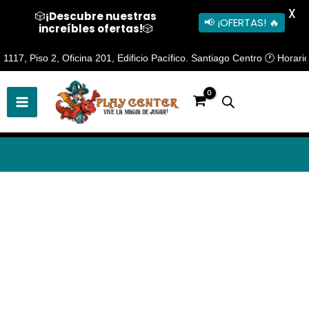
X
🎲
¡Descubre nuestras
📢 ¡OFERTAS! 🔥
increíbles ofertas!
🎲
Ir
, Piso 2, Oficina 201, Edificio Pacífico. Santiago Centro 🕐 Horario d
al
contenido