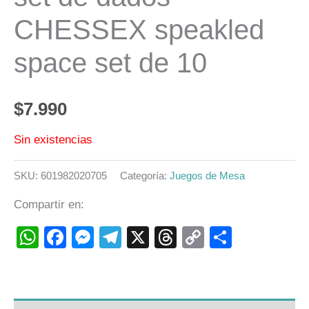
CHESSEX speakled
space set de 10
$
7.990
Sin existencias
SKU:
601982020705
Categoría:
Juegos de Mesa
Compartir en:
WhatsApp
Facebook
Messenger
Telegram
X
Threads
Copy
Compart
Link