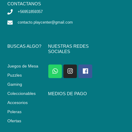
CONTACTANOS
+56951859357
contacto.playcenter@gmail.com
BUSCAS ALGO?
NUESTRAS REDES
SOCIALES
Juegos de Mesa
W
I
F
h
n
a
Puzzles
a
s
c
Gaming
t
t
e
s
a
b
Coleccionables
MEDIOS DE PAGO
a
g
o
Accesorios
p
r
o
p
a
k
Poleras
m
Ofertas