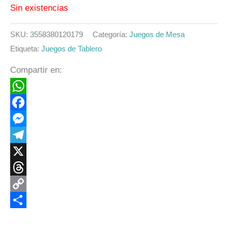
Sin existencias
SKU:
3558380120179
Categoría:
Juegos de Mesa
Etiqueta:
Juegos de Tablero
Compartir en:
WhatsApp
Facebook
Messenger
Telegram
X
Threads
Copy
Link
Compartir