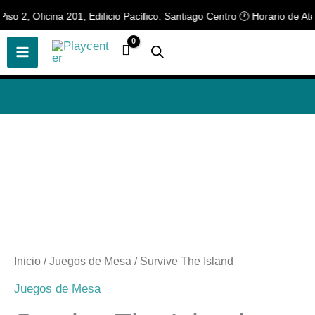
Ir
 2, Oficina 201, Edificio Pacífico. Santiago Centro 🕐 Horario de Atenc
🎲
¡Descubre nuestras increíbles
📢 ¡OFERTAS! 🔥
ofertas!
🎲
al
contenido
Inicio
/
Juegos de Mesa
/ Survive The Island
Juegos de Mesa