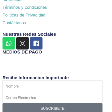
Términos y condiciones
Politicas de Privacidad
Contáctanos
Nuestras Redes Sociales
W
I
F
h
n
a
a
s
c
MEDIOS DE PAGO
t
t
e
s
a
b
a
g
o
p
r
o
Recibe Informacion Importante
p
a
k
Nombre
m
Correo
Electronico
SUSCRIBETE