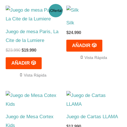
El
El
¡Oferta!
precio
precio
original
actual
Silk
era:
es:
$23.990.
$19.990.
Juego de mesa Paris, La
$
24.990
Cite de la Lumiere
AÑADIR 🎲
$
23.990
$
19.990
Vista Rápida
AÑADIR 🎲
Vista Rápida
Juego de Mesa Cortex
Juego de Cartas LLAMA
Kids
$
12.990