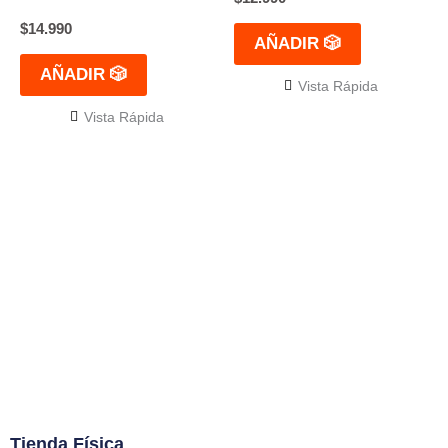
$
14.990
AÑADIR 🎲
AÑADIR 🎲
Vista Rápida
Vista Rápida
El mejor Catálogo de Juegos de Mesa: Catán,
Córtex, Dixit, Exit y muchos más. Visita nuestra
tienda física y on-line. Envíos en todo Chile,
rápidos
y seguros
.
Tienda Física