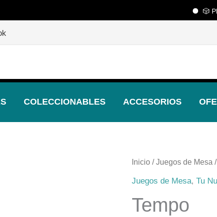
🎲 Playce
🎲
¡Descubre nuestras increíbles ofertas!
🎲
ok
ES
COLECCIONABLES
ACCESORIOS
OFE
Inicio
/
Juegos de Mesa
/
Juegos de Mesa
,
Tu Nu
Tempo