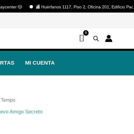
nter 🎲
🏬 Huérfanos 1117, Piso 2, Oficina 201, Edificio Pacífico
📢 ¡OFERTAS! 🔥
RTAS
MI CUENTA
 Tempo
evo Amigo Secreto