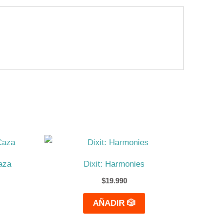
aza
Dixit: Harmonies
$
19.990
AÑADIR 🎲