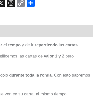
p
ook
senger
elegram
X
Threads
Copy
Compartir
Link
ar el tempo
y de ir
repartiendo
las
cartas
.
tilicemos las cartas de
valor 1 y 2
pero
ndolo
durante toda la ronda.
Con esto sabremos
ue ven en su carta, al mismo tiempo.