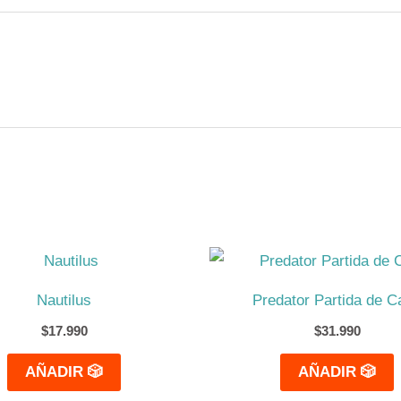
Nautilus
Predator Partida de C
$
17.990
$
31.990
AÑADIR 🎲
AÑADIR 🎲