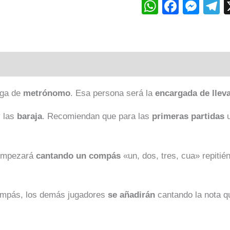
WhatsAp
Faceb
Mes
T
aga de
metrónomo
. Esa persona será la
encargada de llev
 las
baraja
. Recomiendan que para las
primeras partidas
u
 empezará
cantando un compás
«un, dos, tres, cua» repitié
compás, los demás jugadores
se añadirán
cantando la nota q