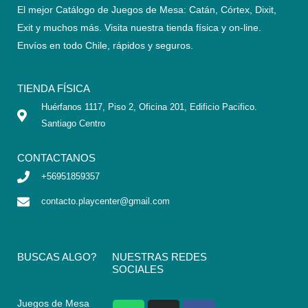
El mejor Catálogo de Juegos de Mesa: Catán, Córtex, Dixit,
Exit y muchos más. Visita nuestra tienda física y on-line.
Envíos en todo Chile,
rápidos y seguros
.
TIENDA FÍSICA
Huérfanos 1117, Piso 2, Oficina 201, Edificio Pacifico.
Santiago Centro
CONTACTANOS
+56951859357
contacto.playcenter@gmail.com
BUSCAS ALGO?
NUESTRAS REDES
SOCIALES
Juegos de Mesa
W
I
F