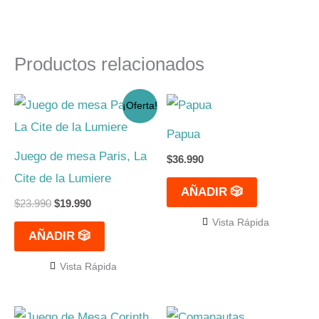
Productos relacionados
El
El
¡Oferta!
precio
precio
original
actual
Papua
era:
es:
$23.990.
$19.990.
Juego de mesa Paris, La
$
36.990
Cite de la Lumiere
AÑADIR 🎲
$
23.990
$
19.990
Vista Rápida
AÑADIR 🎲
Vista Rápida