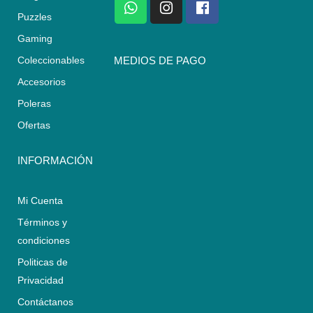
h
n
a
Puzzles
a
s
c
Gaming
t
t
e
s
a
b
Coleccionables
MEDIOS DE PAGO
a
g
o
Accesorios
p
r
o
p
a
k
Poleras
m
Ofertas
INFORMACIÓN
Mi Cuenta
Términos y
condiciones
Politicas de
Privacidad
Contáctanos