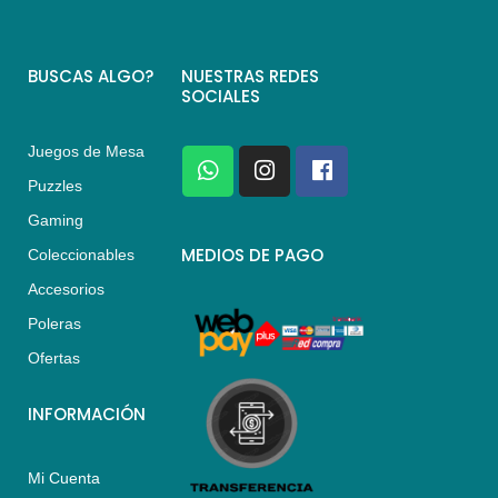
BUSCAS ALGO?
NUESTRAS REDES
SOCIALES
Juegos de Mesa
W
I
F
h
n
a
Puzzles
a
s
c
Gaming
t
t
e
s
a
b
MEDIOS DE PAGO
Coleccionables
a
g
o
Accesorios
p
r
o
p
a
k
Poleras
m
Ofertas
INFORMACIÓN
Mi Cuenta