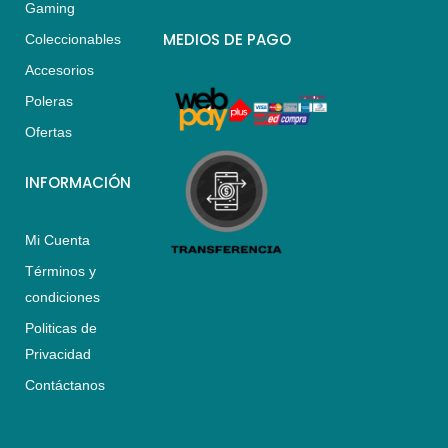
Gaming
t
t
e
s
a
b
MEDIOS DE PAGO
Coleccionables
a
g
o
Accesorios
p
r
o
p
a
k
Poleras
m
Ofertas
INFORMACIÓN
Mi Cuenta
Términos y
condiciones
Politicas de
Privacidad
Contáctanos