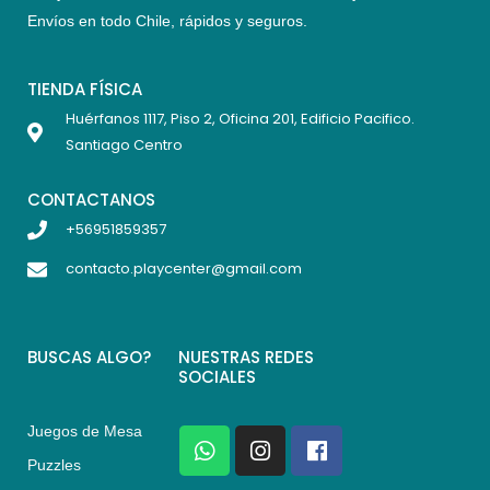
Envíos en todo Chile,
rápidos y seguros
.
TIENDA FÍSICA
Huérfanos 1117, Piso 2, Oficina 201, Edificio Pacifico.
Santiago Centro
CONTACTANOS
+56951859357
contacto.playcenter@gmail.com
BUSCAS ALGO?
NUESTRAS REDES
SOCIALES
Juegos de Mesa
W
I
F
h
n
a
Puzzles
a
s
c