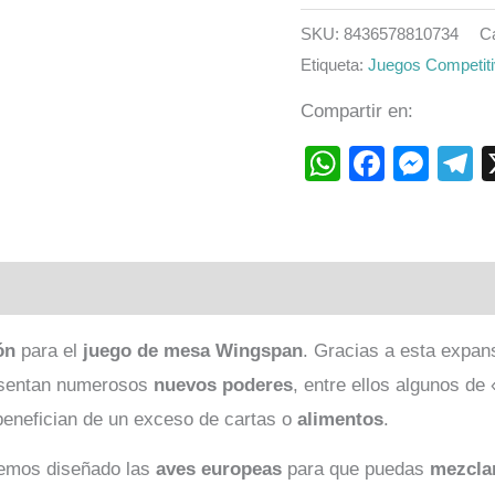
SKU:
8436578810734
C
Etiqueta:
Juegos Competit
Compartir en:
WhatsAp
Faceb
Mes
T
ón
para el
juego de mesa Wingspan
. Gracias a esta expa
esentan numerosos
nuevos poderes
, entre ellos algunos de 
benefician de un exceso de cartas o
alimentos
.
hemos diseñado las
aves europeas
para que puedas
mezcla