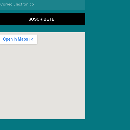
orreo
lectronico
SUSCRIBETE