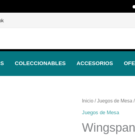
🎲 
🎲
¡Descubre nuestras increíbles ofertas!
🎲
ok
ES
COLECCIONABLES
ACCESORIOS
OFE
Inicio
/
Juegos de Mesa
/
Juegos de Mesa
Wingspan