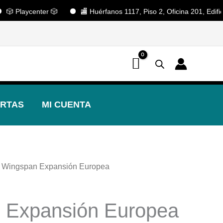
Playcenter 🎲
🏬 Huérfanos 1117, Piso 2, Oficina 201, Edificio Pa
📢 ¡OFERTAS! 🔥
RTAS
MI CUENTA
 Wingspan Expansión Europea
 Expansión Europea