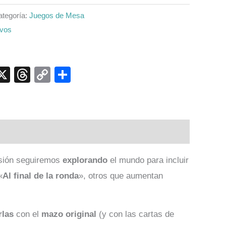
ategoría:
Juegos de Mesa
ivos
p
ook
senger
elegram
X
Threads
Copy
Compartir
Link
nsión seguiremos
explorando
el mundo para incluir
«
Al final de la ronda
», otros que aumentan
rlas
con el
mazo original
(y con las cartas de