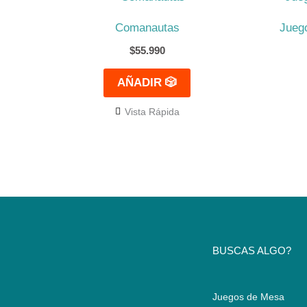
Comanautas
Jueg
$
55.990
AÑADIR 🎲
Vista Rápida
BUSCAS ALGO?
Juegos de Mesa