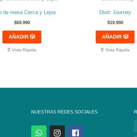
o de mesa Cerca y Lejos
Dixit: Journey
$
69.990
$
19.990
AÑADIR 🎲
AÑADIR 🎲
Vista Rápida
Vista Rápida
NUESTRAS REDES SOCIALES
R
N
W
I
F
h
n
a