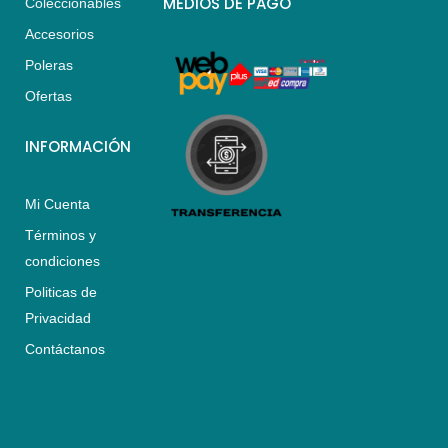
MEDIOS DE PAGO
Coleccionables
a
g
o
Accesorios
p
r
o
p
a
k
Poleras
m
Ofertas
INFORMACIÓN
Mi Cuenta
Términos y
condiciones
Politicas de
Privacidad
Contáctanos