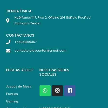
TIENDA FÍSICA
Huérfanos 1117, Piso 2, Oficina 201, Edificio Pacifico.
Santiago Centro
CONTACTANOS
+56951859357
contacto.playcenter@gmail.com
BUSCAS ALGO?
NUESTRAS REDES
SOCIALES
Juegos de Mesa
W
I
F
h
n
a
Puzzles
a
s
c
Gaming
t
t
e
s
a
b