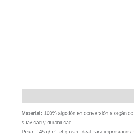
Descripción
Información adicional
Valoraci
Material:
100% algodón en conversión a orgánico 
suavidad y durabilidad.
Peso:
145 g/m², el grosor ideal para impresiones 