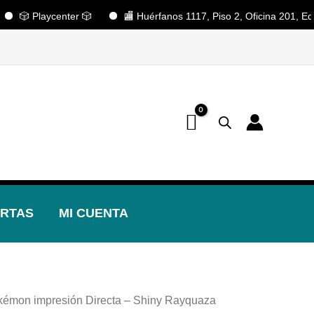
 Playcenter 🎲
🏬 Huérfanos 1117, Piso 2, Oficina 201, Edificio 
📢 ¡OFERTAS! 🔥
RTAS
MI CUENTA
kémon impresión Directa – Shiny Rayquaza