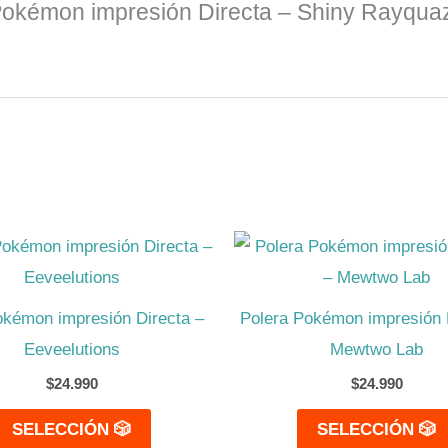
 Pokémon impresión Directa – Shiny Rayqua
Este
producto
tiene
okémon impresión Directa –
Polera Pokémon impresión 
múltiples
Eeveelutions
Mewtwo Lab
variantes.
$
24.990
$
24.990
Las
SELECCIÓN 🎲
SELECCIÓN 🎲
opciones