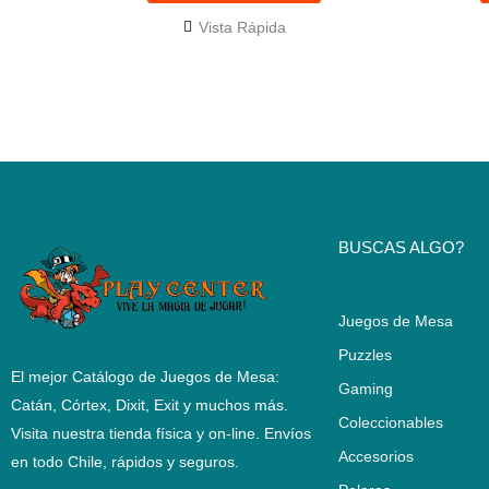
se
Vista Rápida
pueden
elegir
en
la
página
de
BUSCAS ALGO?
producto
Juegos de Mesa
Puzzles
El mejor Catálogo de Juegos de Mesa:
Gaming
Catán, Córtex, Dixit, Exit y muchos más.
Coleccionables
Visita nuestra tienda física y on-line. Envíos
Accesorios
en todo Chile,
rápidos y seguros
.