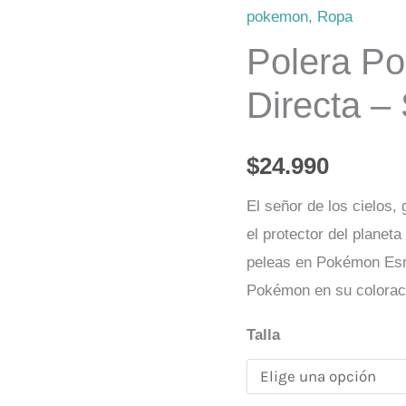
Pokémon
pokemon
,
Ropa
impresión
Polera P
Directa
Directa –
–
Shiny
Rayquaza
$
24.990
cantidad
El señor de los cielos,
el protector del planet
peleas en Pokémon Esme
Pokémon en su coloraci
Talla