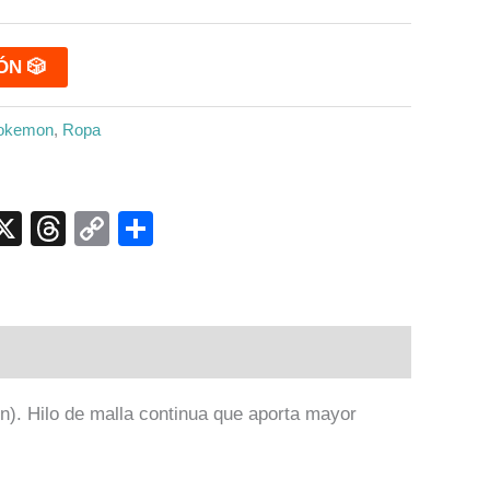
ÓN 🎲
okemon
,
Ropa
p
ook
senger
elegram
X
Threads
Copy
Compartir
Link
ón
).
Hilo de malla continua que aporta mayor