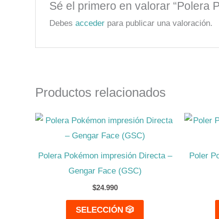
Sé el primero en valorar “Polera
Debes
acceder
para publicar una valoración.
Productos relacionados
Este
producto
tiene
Polera Pokémon impresión Directa –
Poler P
múltiples
Gengar Face (GSC)
variantes.
$
24.990
Las
SELECCIÓN 🎲
opciones