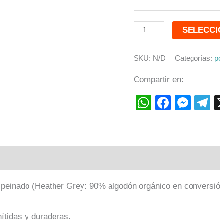
SELECCI
SKU:
N/D
Categorías:
p
Compartir en:
WhatsAp
Faceb
Mes
T
ones (0)
peinado (
Heather Grey: 90% algodón orgánico en conversi
nítidas y duraderas.