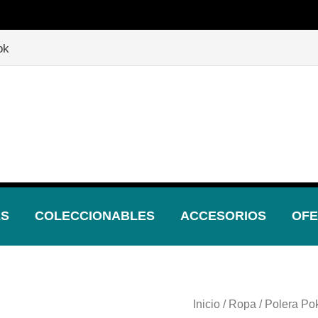
🎲
🎲
¡Descubre nuestras increíbles ofertas!
🎲
ok
ES
COLECCIONABLES
ACCESORIOS
OFE
Polera
Inicio
/
Ropa
/ Polera Po