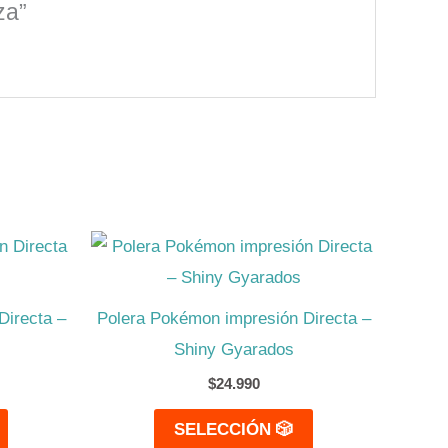
za”
Este
Este
producto
producto
tiene
tiene
Directa –
Polera Pokémon impresión Directa –
múltiples
múltiples
Shiny Gyarados
variantes.
variantes.
$
24.990
Las
Las
SELECCIÓN 🎲
opciones
opciones