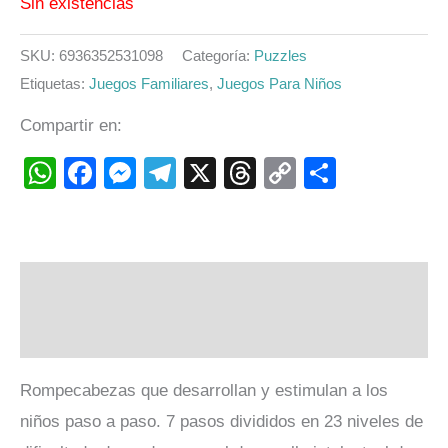
Sin existencias
SKU:
6936352531098
Categoría:
Puzzles
Etiquetas:
Juegos Familiares
,
Juegos Para Niños
Compartir en:
WhatsApp
Facebook
Messenger
Telegram
X
Threads
Copy
Compart
Link
Descripción
Valoraciones (0)
Rompecabezas que desarrollan y estimulan a los
niños paso a paso. 7 pasos divididos en 23 niveles de