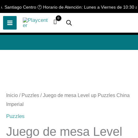
Ir
. Santiago Centro 🕐 Horario de Atención: Lunes a Viernes de 10:30 a 19
🎲
¡Descubre nuestras increíbles
📢 ¡OFERTAS! 🔥
ofertas!
🎲
al
contenido
Inicio
/
Puzzles
/ Juego de mesa Level up Puzzles China
Imperial
Puzzles
Juego de mesa Level