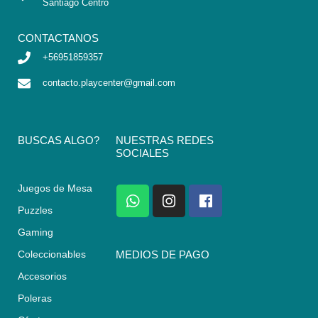
Santiago Centro
CONTACTANOS
+56951859357
contacto.playcenter@gmail.com
BUSCAS ALGO?
NUESTRAS REDES
SOCIALES
Juegos de Mesa
W
I
F
h
n
a
Puzzles
a
s
c
Gaming
t
t
e
s
a
b
Coleccionables
MEDIOS DE PAGO
a
g
o
Accesorios
p
r
o
p
a
k
Poleras
m