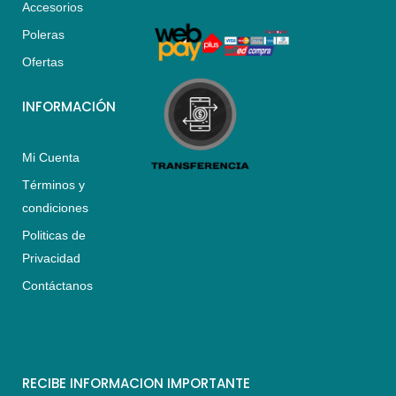
Accesorios
p
r
o
p
a
k
Poleras
m
Ofertas
INFORMACIÓN
Mi Cuenta
Términos y
condiciones
Politicas de
Privacidad
Contáctanos
RECIBE INFORMACION IMPORTANTE