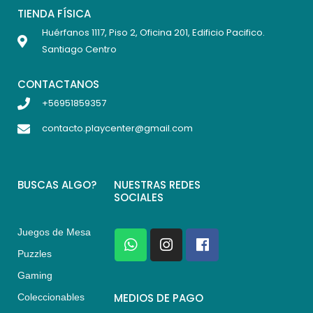
TIENDA FÍSICA
Huérfanos 1117, Piso 2, Oficina 201, Edificio Pacifico.
Santiago Centro
CONTACTANOS
+56951859357
contacto.playcenter@gmail.com
BUSCAS ALGO?
NUESTRAS REDES
SOCIALES
Juegos de Mesa
W
I
F
h
n
a
Puzzles
a
s
c
Gaming
t
t
e
s
a
b
MEDIOS DE PAGO
Coleccionables
a
g
o