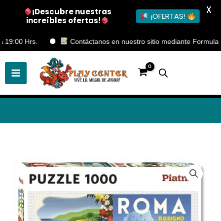
X
¡Descubre nuestras
¡OFERTAS!
increíbles ofertas!
Ir
00 Hrs.
Contáctanos en nuestro sitio mediante Formulario de
al
contenido
Puzzle
1000
piezas
Classic