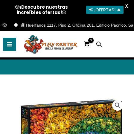
X
🎲
¡Descubre nuestras
📢 ¡OFERTAS! 🔥
increíbles ofertas!
🎲
Ir
🏬 Huérfanos 1117, Piso 2, Oficina 201, Edificio Pacífico. Sant
al
contenido