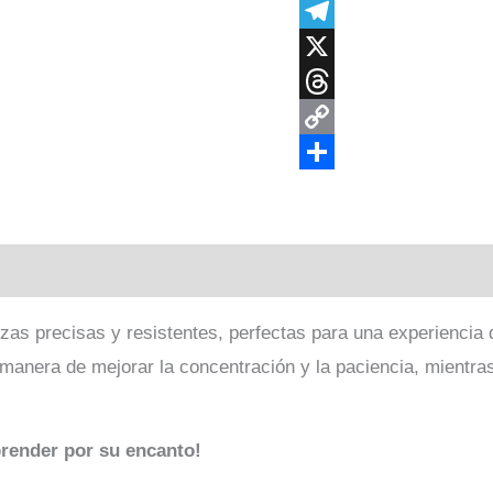
Messenger
Telegram
X
Threads
Copy
Link
Compartir
ones (0)
as precisas y resistentes, perfectas para una experiencia d
anera de mejorar la concentración y la paciencia, mientras 
prender por su encanto!