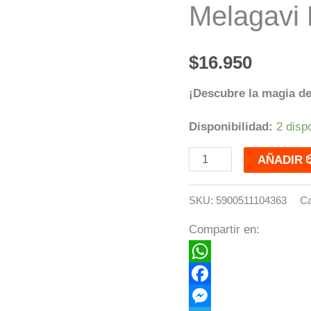
Melagavi 
The
Melagavi
Lighthouse,
$
16.950
Grecia
¡Descubre la magia de
cantidad
Disponibilidad:
2 disp
AÑA
SKU:
5900511104363
Ca
Compartir en:
WhatsApp
Facebook