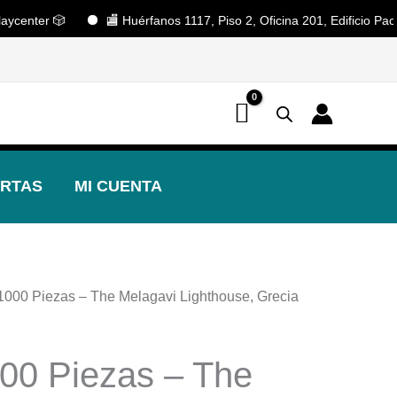
ter 🎲
🏬 Huérfanos 1117, Piso 2, Oficina 201, Edificio Pacífico
📢 ¡OFERTAS! 🔥
RTAS
MI CUENTA
1000 Piezas – The Melagavi Lighthouse, Grecia
00 Piezas – The