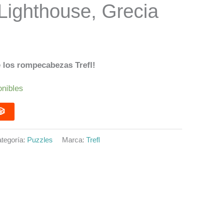
Lighthouse, Grecia
 los rompecabezas Trefl!
onibles
DIR 🎲
tegoría:
Puzzles
Marca:
Trefl