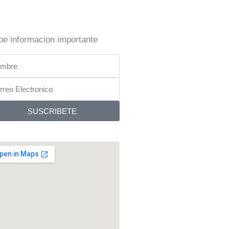
be informacion importante
bre
reo
tronico
SUSCRIBETE