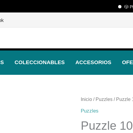
🎲 Playcen
🎲
¡Descubre nuestras increíbles ofertas!
🎲
ok
ES
COLECCIONABLES
ACCESORIOS
OFE
Puzzle
Inicio
/
Puzzles
/ Puzzle 
1000
Puzzles
Piezas
Puzzle 10
-