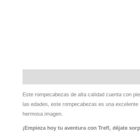
Descripción
Información adicional
Valoraci
Este rompecabezas de alta calidad cuenta con piez
las edades, este rompecabezas es una excelente m
hermosa imagen.
¡Empieza hoy tu aventura con Trefl, déjate sor