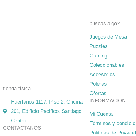
buscas algo?
Juegos de Mesa
El mejor Catálogo de Juegos de
Puzzles
Mesa: Catán, Córtex, Dixit, Exit y
Gaming
muchos más. Visita nuestra tienda
Coleccionables
física y on-line. Envíos en todo
Accesorios
Chile,
rápidos y seguros
.
Poleras
tienda física
Ofertas
INFORMACIÓN
Huérfanos 1117, Piso 2, Oficina
201, Edificio Pacifico. Santiago
Mi Cuenta
Centro
Términos y condici
CONTACTANOS
Politicas de Privaci