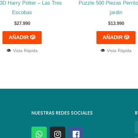
3D Harry Potter – Las Tres
Puzzle 500 Piezas Perrito
Escobas
jardin
$
27.990
$
13.990
AÑADIR 🎲
AÑADIR 🎲
Vista Rápida
Vista Rápida
NUESTRAS REDES SOCIALES
R
N
W
I
F
h
n
a