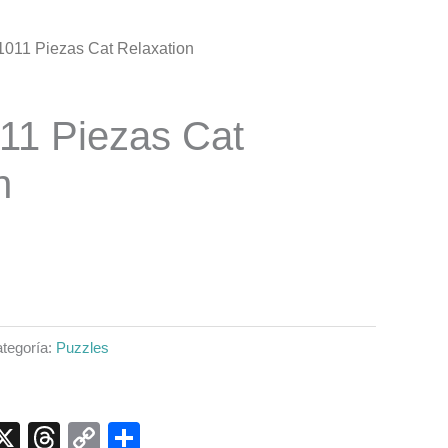
1011 Piezas Cat Relaxation
11 Piezas Cat
n
tegoría:
Puzzles
p
ook
senger
elegram
X
Threads
Copy
Compartir