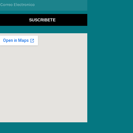
orreo
lectronico
SUSCRIBETE