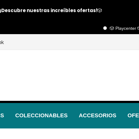
¡Descubre nuestras increíbles ofertas!
🎲
🎲 Playcenter 🎲
ok
ES
COLECCIONABLES
ACCESORIOS
OFE