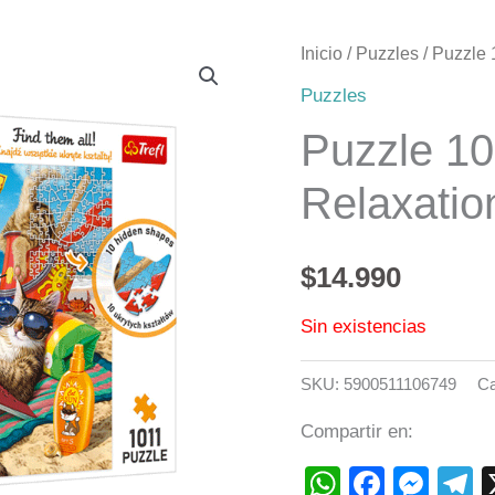
Inicio
/
Puzzles
/ Puzzle 
Puzzles
Puzzle 10
Relaxatio
$
14.990
Sin existencias
SKU:
5900511106749
Ca
Compartir en:
WhatsAp
Faceb
Mes
T