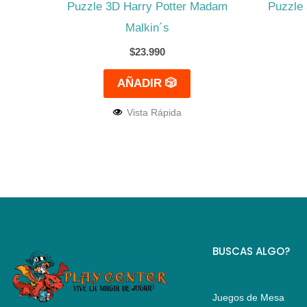
Puzzle 3D Harry Potter Madam
Puzzle 
Malkin´s
$
23.990
AÑADIR 🎲
Vista Rápida
BUSCAS ALGO?
Juegos de Mesa