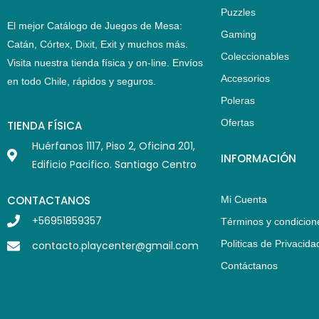
Puzzles
El mejor Catálogo de Juegos de Mesa:
Gaming
Catán, Córtex, Dixit, Exit y muchos más.
Coleccionables
Visita nuestra tienda física y on-line. Envíos
Accesorios
en todo Chile,
rápidos y seguros
.
Poleras
Ofertas
TIENDA FÍSICA
Huérfanos 1117, Piso 2, Oficina 201,
INFORMACIÓN
Edificio Pacifico. Santiago Centro
CONTACTANOS
Mi Cuenta
+56951859357
Términos y condicion
Politicas de Privacida
contacto.playcenter@gmail.com
Contáctanos