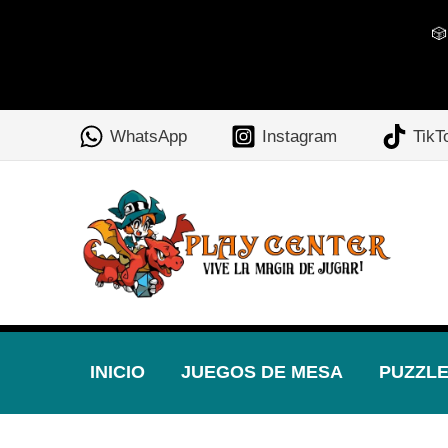
🎲
Ir
al
WhatsApp
Instagram
TikT
contenido
INICIO
JUEGOS DE MESA
PUZZL