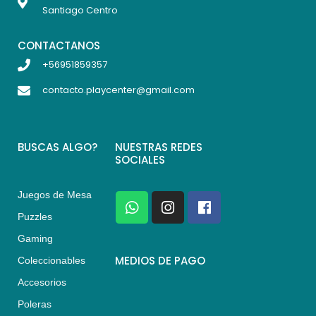
Santiago Centro
CONTACTANOS
+56951859357
contacto.playcenter@gmail.com
BUSCAS ALGO?
NUESTRAS REDES
SOCIALES
Juegos de Mesa
W
I
F
h
n
a
Puzzles
a
s
c
Gaming
t
t
e
s
a
b
MEDIOS DE PAGO
Coleccionables
a
g
o
Accesorios
p
r
o
p
a
k
Poleras