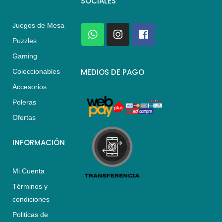
SOCIALES
Juegos de Mesa
W
I
F
h
n
a
Puzzles
a
s
c
Gaming
t
t
e
s
a
b
MEDIOS DE PAGO
Coleccionables
a
g
o
Accesorios
p
r
o
p
a
k
Poleras
m
Ofertas
INFORMACIÓN
Mi Cuenta
Términos y
condiciones
Politicas de