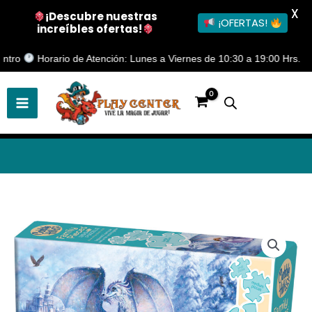
X
¡Descubre nuestras
¡OFERTAS!
increíbles ofertas!
Ir
o
Horario de Atención: Lunes a Viernes de 10:30 a 19:00 Hrs.
al
contenido
Puzzle
350
Piezas
Dragon