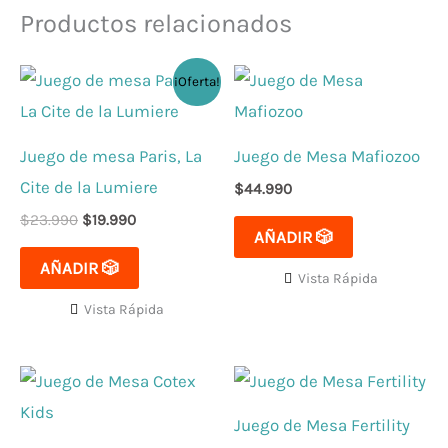
Productos relacionados
El
El
¡Oferta!
precio
precio
original
actual
era:
es:
$23.990.
$19.990.
Juego de mesa Paris, La
Juego de Mesa Mafiozoo
Cite de la Lumiere
$
44.990
$
23.990
$
19.990
AÑADIR 🎲
AÑADIR 🎲
Vista Rápida
Vista Rápida
Juego de Mesa Fertility