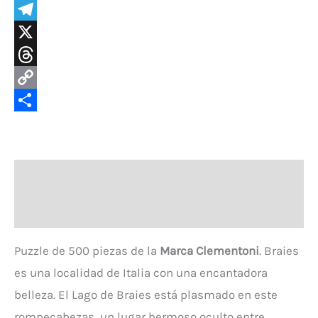
Messenger
Telegram
X
Threads
Copy
Link
Compartir
Descripción
Valoraciones (0)
Puzzle de 500 piezas de la
Marca Clementoni
. Braies
es una localidad de Italia con una encantadora
belleza. El Lago de Braies está plasmado en este
rompecabezas, un lugar hermoso oculto entre