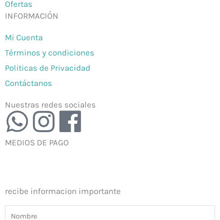
Ofertas
INFORMACIÓN
Mi Cuenta
Términos y condiciones
Politicas de Privacidad
Contáctanos
Nuestras redes sociales
W
I
F
h
n
a
MEDIOS DE PAGO
a
s
c
t
t
e
recibe informacion importante
s
a
b
Nombre