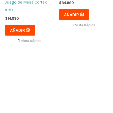
Juego de Mesa Cortex
$
34.990
Kids
AÑADIR 🎲
$
14.990
Vista Rápida
AÑADIR 🎲
Vista Rápida
El mejor Catálogo de Juegos de Mesa: Catán, Córtex,
Dixit, Exit y muchos más. Visita nuestra tienda física y
on-line. Envíos en todo Chile,
rápidos y seguros
.