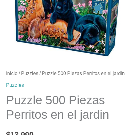
en
el
jardin
cantidad
Inicio
/
Puzzles
/ Puzzle 500 Piezas Perritos en el jardin
Puzzles
Puzzle 500 Piezas
Perritos en el jardin
$
13.990