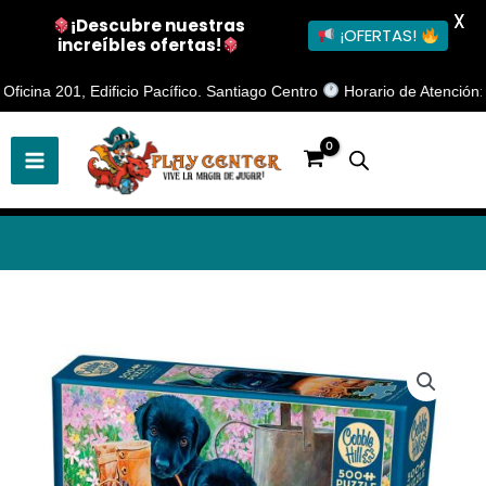
X
¡Descubre nuestras
¡OFERTAS!
increíbles ofertas!
Ir
na 201, Edificio Pacífico. Santiago Centro
Horario de Atención: Lune
al
contenido
Puzzle
500
Piezas
Perritos