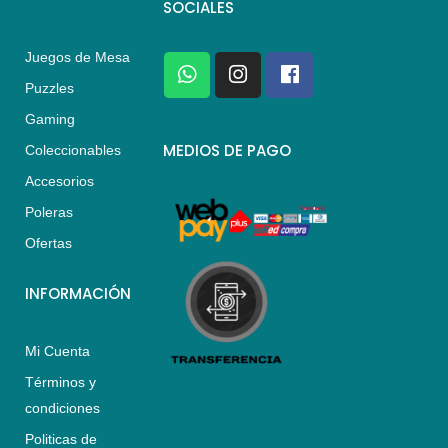
SOCIALES
Juegos de Mesa
W
I
F
h
n
a
Puzzles
a
s
c
Gaming
t
t
e
s
a
b
MEDIOS DE PAGO
Coleccionables
a
g
o
Accesorios
p
r
o
p
a
k
Poleras
m
Ofertas
INFORMACIÓN
Mi Cuenta
Términos y
condiciones
Politicas de