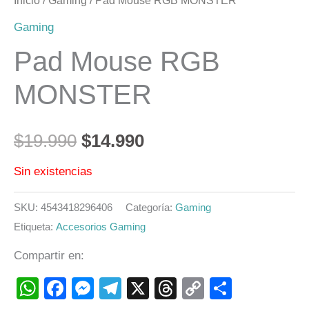
Inicio
/
Gaming
/ Pad Mouse RGB MONSTER
Gaming
Pad Mouse RGB
MONSTER
$
19.990
$
14.990
Sin existencias
SKU:
4543418296406
Categoría:
Gaming
Etiqueta:
Accesorios Gaming
Compartir en:
WhatsApp
Facebook
Messenger
Telegram
X
Threads
Copy
Compart