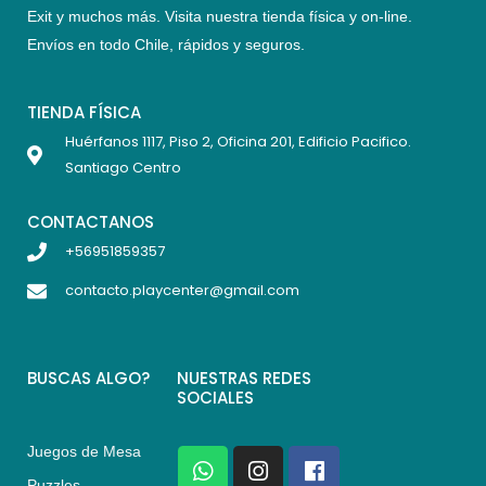
Exit y muchos más. Visita nuestra tienda física y on-line.
Envíos en todo Chile,
rápidos y seguros
.
TIENDA FÍSICA
Huérfanos 1117, Piso 2, Oficina 201, Edificio Pacifico.
Santiago Centro
CONTACTANOS
+56951859357
contacto.playcenter@gmail.com
BUSCAS ALGO?
NUESTRAS REDES
SOCIALES
Juegos de Mesa
W
I
F
h
n
a
Puzzles