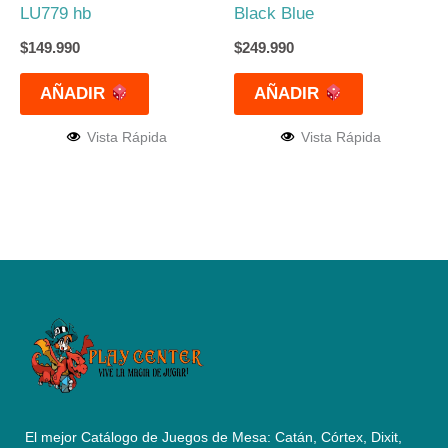
LU779 hb
Black Blue
$
149.990
$
249.990
AÑADIR
AÑADIR
Vista Rápida
Vista Rápida
El mejor Catálogo de Juegos de Mesa: Catán, Córtex, Dixit,