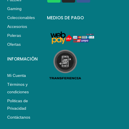
a
s
c
Gaming
t
t
e
s
a
b
MEDIOS DE PAGO
Coleccionables
a
g
o
Accesorios
p
r
o
p
a
k
Poleras
m
Ofertas
INFORMACIÓN
Mi Cuenta
Términos y
condiciones
Politicas de
Privacidad
Contáctanos