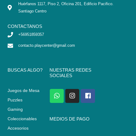
Huérfanos 1117, Piso 2, Oficina 201, Edificio Pacifico.
Santiago Centro
CONTACTANOS
+56951859357
contacto.playcenter@gmail.com
BUSCAS ALGO?
NUESTRAS REDES
SOCIALES
Juegos de Mesa
W
I
F
h
n
a
Puzzles
a
s
c
Gaming
t
t
e
s
a
b
Coleccionables
MEDIOS DE PAGO
a
g
o
Accesorios
p
r
o