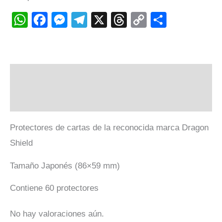
WhatsApp
Facebook
Messenger
Telegram
X
Threads
Copy
Compart
Link
Descripción
Valoraciones (0)
Protectores de cartas de la reconocida marca Dragon
Shield
Tamaño Japonés (86×59 mm)
Contiene 60 protectores
No hay valoraciones aún.