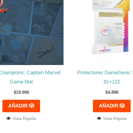
Champions: Captain Marvel
Protectores GameGenic 
Game Mat
81×122
$
19.990
$
4.890
AÑADIR 🎲
AÑADIR 🎲
Vista Rápida
Vista Rápida