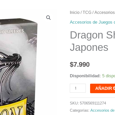
Dragon
Inicio
/
TCG
/
Accesorio
Shield
Accesorios de Juegos
Slate
Dragon Sh
Matte
Japones
Japones
cantidad
$
7.990
Disponibilidad:
5 disp
AÑA
SKU:
5706569111274
Categorías:
Accesorios d