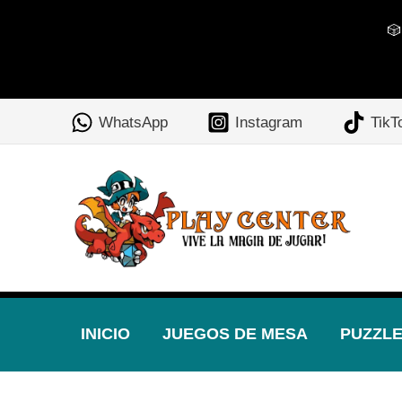
🎲
Ir
al
WhatsApp
Instagram
TikT
contenido
INICIO
JUEGOS DE MESA
PUZZL