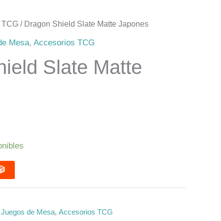
s TCG
/ Dragon Shield Slate Matte Japones
 de Mesa
,
Accesorios TCG
ield Slate Matte
onibles
DIR 🎲
e Juegos de Mesa
,
Accesorios TCG