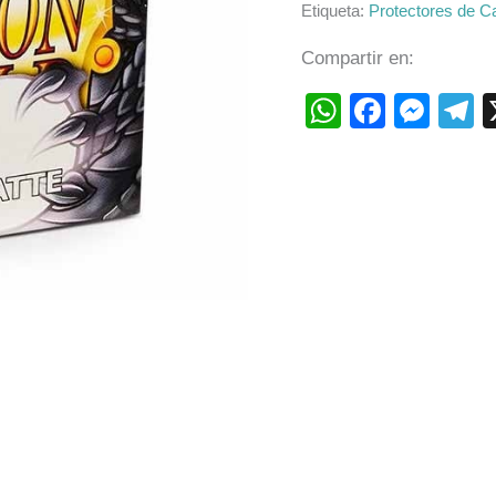
Etiqueta:
Protectores de C
Compartir en:
WhatsAp
Faceb
Mes
T