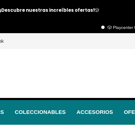
¡Descubre nuestras increíbles ofertas!
🎲
🎲 Playcenter 🎲

ok
ES
COLECCIONABLES
ACCESORIOS
OFE