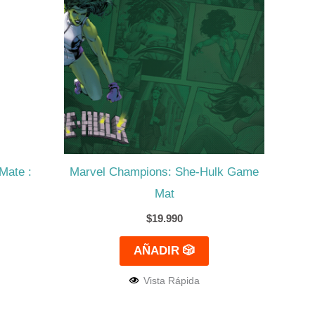
Mate :
Marvel Champions: She-Hulk Game
Mat
$
19.990
AÑADIR 🎲
Vista Rápida