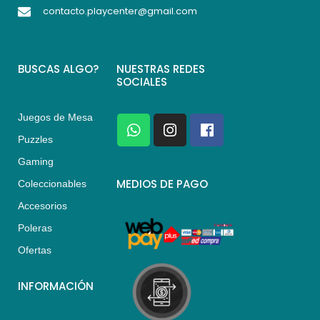
contacto.playcenter@gmail.com
BUSCAS ALGO?
NUESTRAS REDES
SOCIALES
Juegos de Mesa
W
I
F
h
n
a
Puzzles
a
s
c
Gaming
t
t
e
s
a
b
MEDIOS DE PAGO
Coleccionables
a
g
o
Accesorios
p
r
o
p
a
k
Poleras
m
Ofertas
INFORMACIÓN