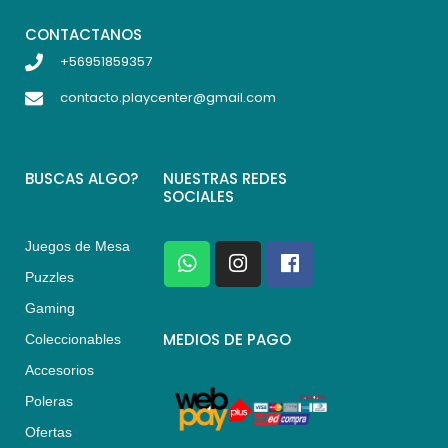
CONTACTANOS
+56951859357
contacto.playcenter@gmail.com
BUSCAS ALGO?
NUESTRAS REDES
SOCIALES
Juegos de Mesa
W
I
F
h
n
a
Puzzles
a
s
c
Gaming
t
t
e
s
a
b
MEDIOS DE PAGO
Coleccionables
a
g
o
Accesorios
p
r
o
p
a
k
Poleras
m
Ofertas