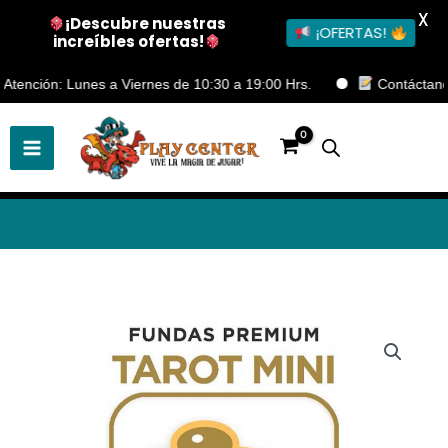
X
¡Descubre nuestras
¡OFERTAS!
increíbles ofertas!
Ir
nción: Lunes a Viernes de 10:30 a 19:00 Hrs.
Contáctanos en 
al
contenido