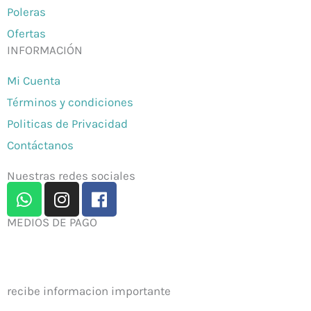
Poleras
Ofertas
INFORMACIÓN
Mi Cuenta
Términos y condiciones
Politicas de Privacidad
Contáctanos
Nuestras redes sociales
W
I
F
h
n
a
a
s
c
MEDIOS DE PAGO
t
t
e
s
a
b
a
g
o
recibe informacion importante
p
r
o