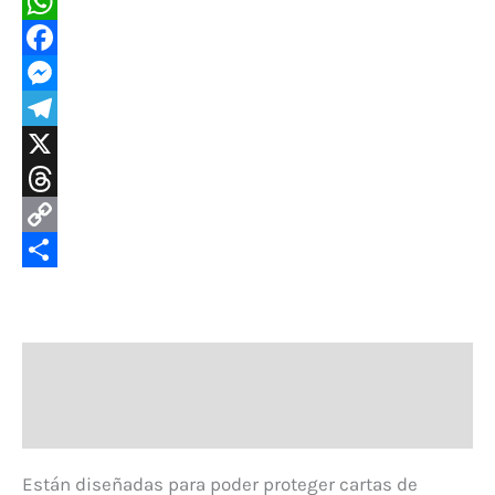
WhatsApp
Facebook
Messenger
Telegram
X
Threads
Copy
Link
Compartir
Descripción
Valoraciones (0)
Están diseñadas para poder proteger cartas de