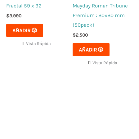
Fractal 59 x 92
Mayday Roman Tribune
Premium : 80×80 mm
$
3.990
(50pack)
AÑADIR 🎲
$
2.500
Vista Rápida
AÑADIR 🎲
Vista Rápida
El mejor Catálogo de Juegos de Mesa: Catán, Córtex,
Dixit, Exit y muchos más. Visita nuestra tienda física y