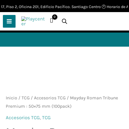
Ir
 Piso 2, Oficina 201, Edificio Pacífico. Santiago Centro 🕐 Horario de Aten
🎲
¡Descubre nuestras increíbles
📢 ¡OFERTAS! 🔥
ofertas!
🎲
al
contenido
Inicio
/
TCG
/
Accesorios TCG
/ Mayday Roman Tribune
Premium : 50×75 mm (100pack)
Accesorios TCG
,
TCG