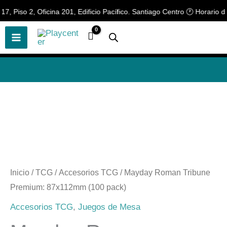
Ir
 Piso 2, Oficina 201, Edificio Pacífico. Santiago Centro 🕐 Horario de 
🎲
¡Descubre nuestras increíbles
📢 ¡OFERTAS! 🔥
ofertas!
🎲
al
contenido
Mayday
Roman
Tribune
Premium:
Inicio
/
TCG
/
Accesorios TCG
/ Mayday Roman Tribune
87x112mm
Premium: 87x112mm (100 pack)
(100
Accesorios TCG
,
Juegos de Mesa
pack)