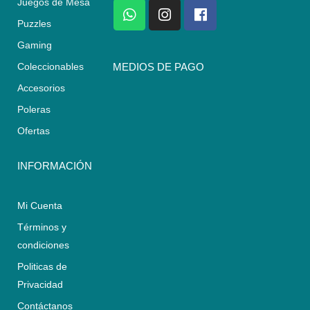
Juegos de Mesa
W
I
F
h
n
a
Puzzles
a
s
c
Gaming
t
t
e
s
a
b
Coleccionables
MEDIOS DE PAGO
a
g
o
Accesorios
p
r
o
p
a
k
Poleras
m
Ofertas
INFORMACIÓN
Mi Cuenta
Términos y
condiciones
Politicas de
Privacidad
Contáctanos