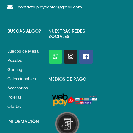
contacto.playcenter@gmail.com
BUSCAS ALGO?
NUESTRAS REDES
SOCIALES
Juegos de Mesa
W
I
F
h
n
a
Puzzles
a
s
c
Gaming
t
t
e
s
a
b
MEDIOS DE PAGO
Coleccionables
a
g
o
Accesorios
p
r
o
p
a
k
Poleras
m
Ofertas
INFORMACIÓN