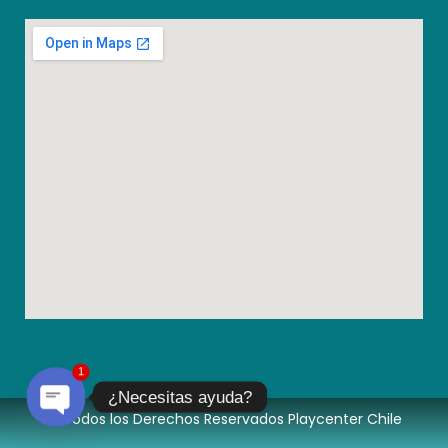
1
¿Necesitas ayuda?
© Todos los Derechos Reservados Playcenter Chile
Open chaty