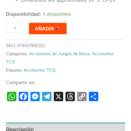
Dimensions are approximately 24″ X 13-1/2″
Disponibilidad:
4 disponibles
AÑADIR
SKU:
074427842321
Categorías:
Accesorios de Juegos de Mesa
,
Accesorios
TCG
Etiqueta:
Accesorios TCG
Compartir en:
WhatsApp
Facebook
Messenger
Telegram
X
Threads
Copy
Compart
Link
Descripción