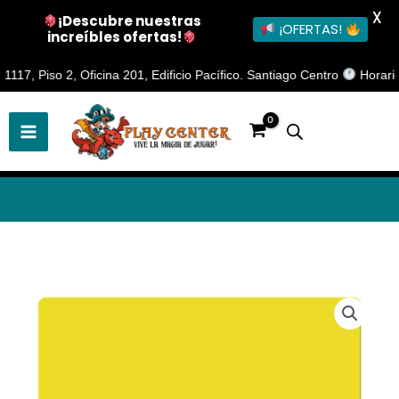
X
¡Descubre nuestras
¡OFERTAS!
increíbles ofertas!
Ir
 Piso 2, Oficina 201, Edificio Pacífico. Santiago Centro
Horario de 
al
contenido
Play
Mat
Artist
Gallery