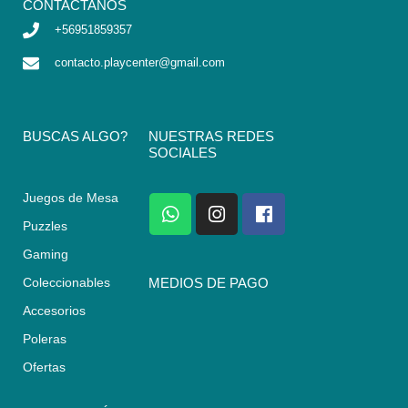
CONTACTANOS
+56951859357
contacto.playcenter@gmail.com
BUSCAS ALGO?
NUESTRAS REDES
SOCIALES
Juegos de Mesa
W
I
F
h
n
a
Puzzles
a
s
c
Gaming
t
t
e
s
a
b
Coleccionables
MEDIOS DE PAGO
a
g
o
Accesorios
p
r
o
p
a
k
Poleras
m
Ofertas