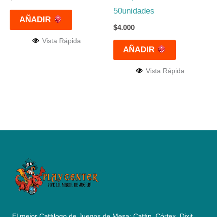
50unidades
AÑADIR
$
4.000
Vista Rápida
AÑADIR
Vista Rápida
El mejor Catálogo de Juegos de Mesa: Catán, Córtex, Dixit,