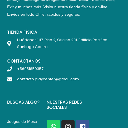
Exit y muchos más. Visita nuestra tienda física y on-line.
Envíos en todo Chile,
rápidos y seguros
.
TIENDA FÍSICA
Huérfanos 1117, Piso 2, Oficina 201, Edificio Pacifico.
Santiago Centro
CONTACTANOS
+56951859357
contacto.playcenter@gmail.com
BUSCAS ALGO?
NUESTRAS REDES
SOCIALES
Juegos de Mesa
W
I
F