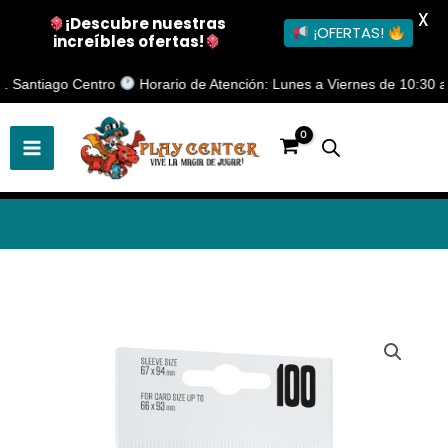
X
¡Descubre nuestras
¡OFERTAS!
increíbles ofertas!
Ir
Santiago Centro
Horario de Atención: Lunes a Viernes de 10:30 a 19:
al
contenido