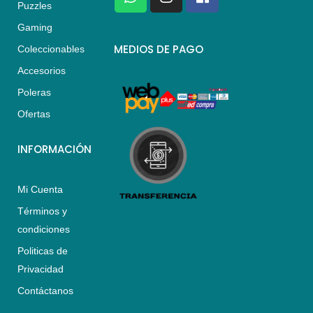
h
n
a
Puzzles
a
s
c
Gaming
t
t
e
s
a
b
MEDIOS DE PAGO
Coleccionables
a
g
o
Accesorios
p
r
o
p
a
k
Poleras
m
Ofertas
INFORMACIÓN
Mi Cuenta
Términos y
condiciones
Politicas de
Privacidad
Contáctanos