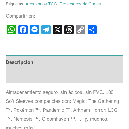
Etiquetas:
Accesorios TCG
,
Protectores de Cartas
Compartir en:
WhatsApp
Facebook
Messenger
Telegram
X
Threads
Copy
Compart
Link
Descripción
Valoraciones (0)
Almacenamiento seguro, sin ácidos, sin PVC. 100
Soft Sleeves compatibles con: Magic: The Gathering
™, Pokémon ™, Pandemic ™, Arkham Horror: LCG
™, Nemesis ™, Gloomhaven ™, … ¡y muchos,
muchos más!