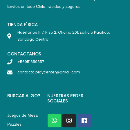
Envíos en todo Chile,
rápidos y seguros
.
TIENDA FÍSICA
Huérfanos 1117, Piso 2, Oficina 201, Edificio Pacifico.
Santiago Centro
CONTACTANOS
+56951859357
contacto.playcenter@gmail.com
BUSCAS ALGO?
NUESTRAS REDES
SOCIALES
Juegos de Mesa
W
I
F
h
n
a
Puzzles
a
s
c