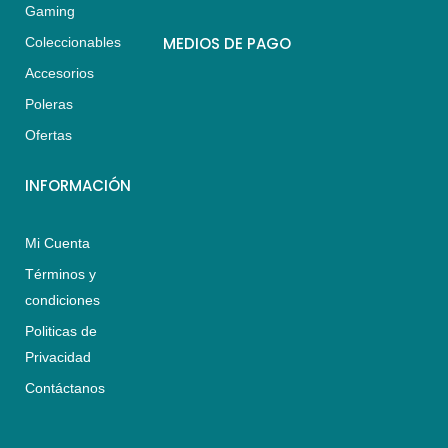
Gaming
t
t
e
s
a
b
MEDIOS DE PAGO
Coleccionables
a
g
o
Accesorios
p
r
o
p
a
k
Poleras
m
Ofertas
INFORMACIÓN
Mi Cuenta
Términos y
condiciones
Politicas de
Privacidad
Contáctanos