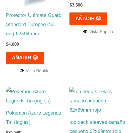
$
3.500
Protector Ultimate Guard
AÑADIR 🎲
Standard Europeo (50
Vista Rápida
uni) 62×94 mm
$
4.000
AÑADIR 🎲
Vista Rápida
Este
producto
tiene
Pokémon Azure Legends
múltiples
Tin (inglés)
top deck sleeves tamaño
variantes.
pequeño 62x89mm rojo
$
31.990