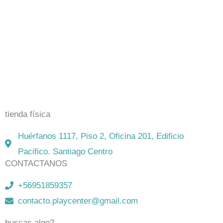
El mejor Catálogo de Juegos de Mesa: Catán, Córtex,
Dixit, Exit y muchos más. Visita nuestra tienda física y
on-line. Envíos en todo Chile,
rápidos y seguros
.
tienda física
Huérfanos 1117, Piso 2, Oficina 201, Edificio
Pacifico. Santiago Centro
CONTACTANOS
+56951859357
contacto.playcenter@gmail.com
buscas algo?