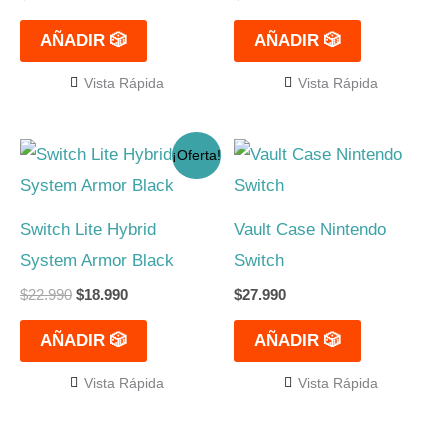
AÑADIR 🎲
AÑADIR 🎲
Vista Rápida
Vista Rápida
El
El
¡Oferta!
precio
precio
original
actual
era:
es:
$22.990.
$18.990.
Switch Lite Hybrid
Vault Case Nintendo
System Armor Black
Switch
$
22.990
$
18.990
$
27.990
AÑADIR 🎲
AÑADIR 🎲
Vista Rápida
Vista Rápida