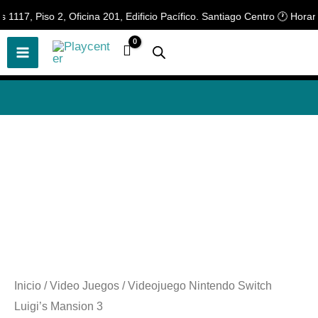
Ir
17, Piso 2, Oficina 201, Edificio Pacífico. Santiago Centro 🕐 Horario 
🎲
¡Descubre nuestras increíbles
📢 ¡OFERTAS! 🔥
ofertas!
🎲
al
contenido
Inicio
/
Video Juegos
/ Videojuego Nintendo Switch
Luigi’s Mansion 3