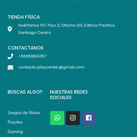
TIENDA FÍSICA
Huérfanos 1117, Piso 2, Oficina 201, Edificio Pacifico.
Santiago Centro
CONTACTANOS
+56951859357
contacto.playcenter@gmail.com
BUSCAS ALGO?
NUESTRAS REDES
SOCIALES
Juegos de Mesa
W
I
F
h
n
a
Puzzles
a
s
c
Gaming
t
t
e