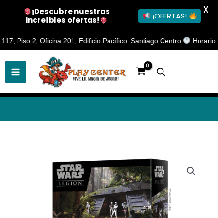
X
¡Descubre nuestras
¡OFERTAS!
increíbles ofertas!
Ir
Piso 2, Oficina 201, Edificio Pacífico. Santiago Centro
Horario de A
al
contenido
Juego
de
Mesa
Star