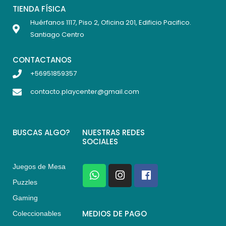
TIENDA FÍSICA
Huérfanos 1117, Piso 2, Oficina 201, Edificio Pacifico.
Santiago Centro
CONTACTANOS
+56951859357
contacto.playcenter@gmail.com
BUSCAS ALGO?
NUESTRAS REDES
SOCIALES
Juegos de Mesa
W
I
F
h
n
a
Puzzles
a
s
c
Gaming
t
t
e
s
a
b
MEDIOS DE PAGO
Coleccionables
a
g
o