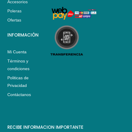
Accesorios
p
r
o
p
a
k
Poleras
m
Ofertas
INFORMACIÓN
Mi Cuenta
Términos y
condiciones
Politicas de
Privacidad
Contáctanos
RECIBE INFORMACION IMPORTANTE