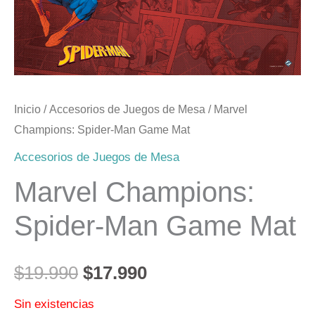
era:
es:
$19.990.
$17.990.
Inicio
/
Accesorios de Juegos de Mesa
/ Marvel
Champions: Spider-Man Game Mat
Accesorios de Juegos de Mesa
Marvel Champions:
Spider-Man Game Mat
$
19.990
$
17.990
Sin existencias