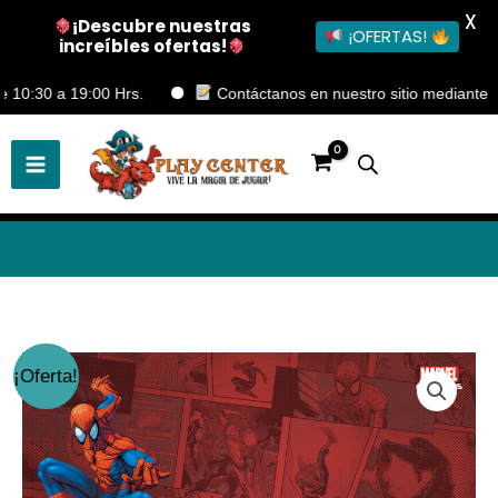
X
¡Descubre nuestras
¡OFERTAS!
increíbles ofertas!
Ir
:30 a 19:00 Hrs.
Contáctanos en nuestro sitio mediante Form
al
contenido
El
El
¡Oferta!
precio
precio
original
actual