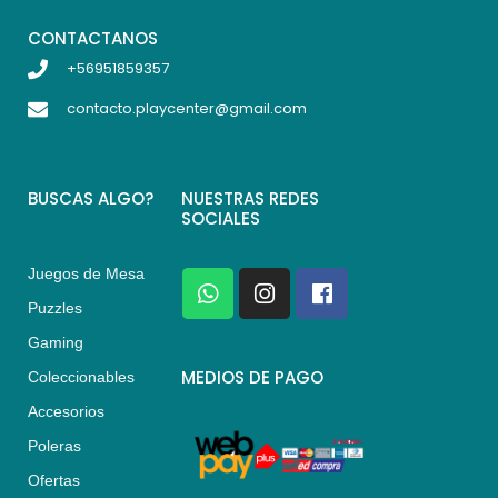
CONTACTANOS
+56951859357
contacto.playcenter@gmail.com
BUSCAS ALGO?
NUESTRAS REDES
SOCIALES
Juegos de Mesa
W
I
F
h
n
a
Puzzles
a
s
c
Gaming
t
t
e
s
a
b
MEDIOS DE PAGO
Coleccionables
a
g
o
Accesorios
p
r
o
p
a
k
Poleras
m
Ofertas