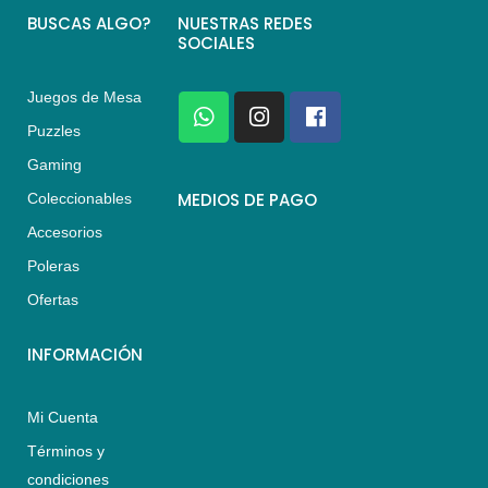
BUSCAS ALGO?
NUESTRAS REDES
SOCIALES
Juegos de Mesa
W
I
F
h
n
a
Puzzles
a
s
c
Gaming
t
t
e
s
a
b
MEDIOS DE PAGO
Coleccionables
a
g
o
Accesorios
p
r
o
p
a
k
Poleras
m
Ofertas
INFORMACIÓN
Mi Cuenta
Términos y
condiciones