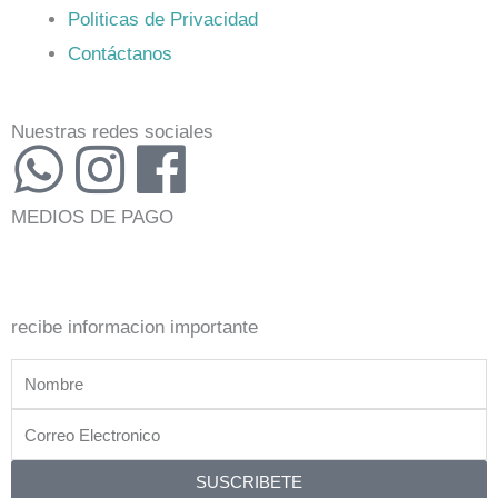
Politicas de Privacidad
Contáctanos
Nuestras redes sociales
W
I
F
h
n
a
MEDIOS DE PAGO
a
s
c
t
t
e
recibe informacion importante
s
a
b
Nombre
a
g
o
Correo
Electronico
SUSCRIBETE