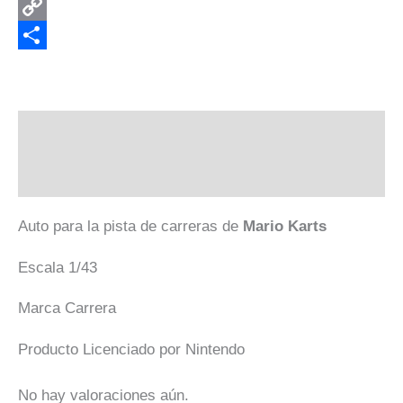
Threads
Copy
Link
Compartir
Descripción
Valoraciones (0)
Auto para la pista de carreras de
Mario Karts
Escala 1/43
Marca Carrera
Producto Licenciado por Nintendo
No hay valoraciones aún.