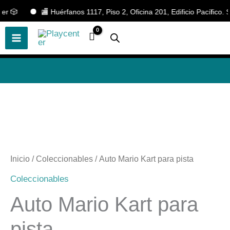
Ir
 🎲
🏬 Huérfanos 1117, Piso 2, Oficina 201, Edificio Pacífico. S
🎲
¡Descubre nuestras increíbles
📢 ¡OFERTAS! 🔥
ofertas!
🎲
al
contenido
Inicio
/
Coleccionables
/ Auto Mario Kart para pista
Coleccionables
Auto Mario Kart para
pista