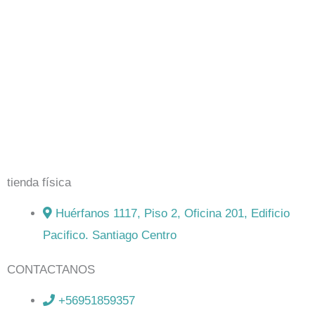
El mejor Catálogo de Juegos de Mesa: Catán, Córtex,
Dixit, Exit y muchos más. Visita nuestra tienda física y
on-line. Envíos en todo Chile,
rápidos y seguros
.
tienda física
Huérfanos 1117, Piso 2, Oficina 201, Edificio
Pacifico. Santiago Centro
CONTACTANOS
+56951859357