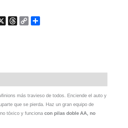
p
ook
senger
elegram
X
Threads
Copy
Compartir
Link
Minions más travieso de todos. Enciende el auto y
uparte que se pierda. Haz un gran equipo de
 no tóxico y funciona
con pilas doble AA, no