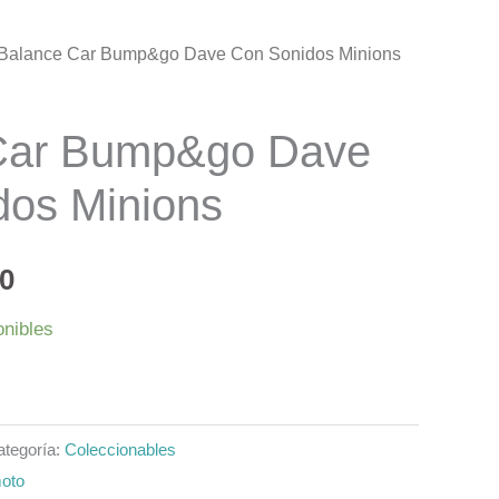
 Balance Car Bump&go Dave Con Sonidos Minions
El
precio
Car Bump&go Dave
al
actual
dos Minions
es:
0.
$20.000.
00
onibles
ategoría:
Coleccionables
moto