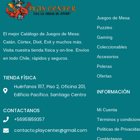
Juegos de Mesa
Puzzles
El mejor Catálogo de Juegos de Mesa:
Gaming
Catán, Córtex, Dixit, Exit y muchos más.
Coleccionables
Visita nuestra tienda física y on-line. Envíos
Accesorios
en todo Chile,
rápidos y seguros
.
Poleras
Ofertas
TIENDA FÍSICA
Huérfanos 1117, Piso 2, Oficina 201,
INFORMACIÓN
Edificio Pacifico. Santiago Centro
CONTACTANOS
Mi Cuenta
+56951859357
Términos y condicion
Politicas de Privacida
contacto.playcenter@gmail.com
Contáctanos