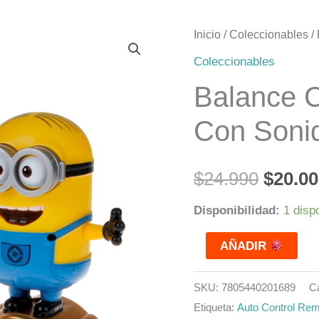
Balance
Inicio
/
Coleccionables
/
El
Car
Coleccionables
precio
Bump&go
Balance 
Dave
origin
Con Soni
Con
era:
Sonidos
Minions
$24.99
$
24.990
$
20.0
cantidad
Disponibilidad:
1 disp
AÑADIR
SKU:
7805440201689
C
Etiqueta:
Auto Control Re