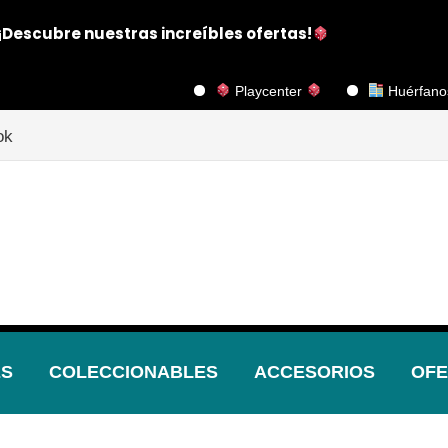
¡Descubre nuestras increíbles ofertas!
Playcenter
Huérfanos 1117, Pi
ok
ES
COLECCIONABLES
ACCESORIOS
OFE