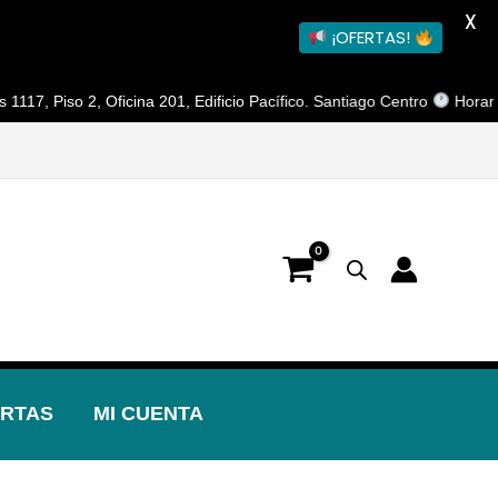
X
¡OFERTAS!
so 2, Oficina 201, Edificio Pacífico. Santiago Centro
Horario de Ate
RTAS
MI CUENTA