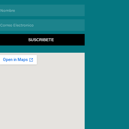
ombre
orreo
lectronico
SUSCRIBETE