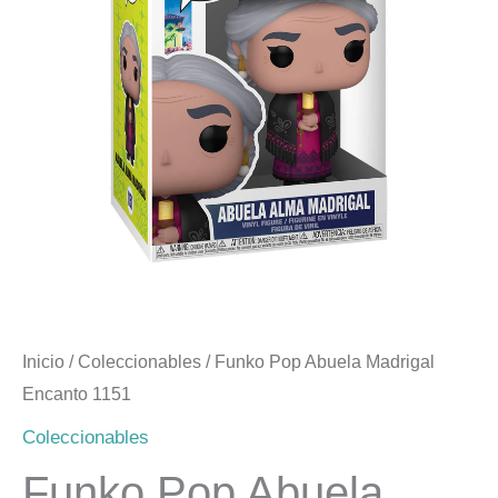
Encanto
era:
es:
1151
cantidad
$17.990.
$14.990.
Inicio
/
Coleccionables
/ Funko Pop Abuela Madrigal
Encanto 1151
Coleccionables
Funko Pop Abuela