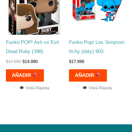
$17.990.
$14.990.
Funko POP! Ash vs Evil
Funko Pop! Los Simpson:
Dead Ruby (398)
Itchy (daly) 903
$
17.990
$
14.990
$
17.990
AÑADIR
AÑADIR
Vista Rápida
Vista Rápida