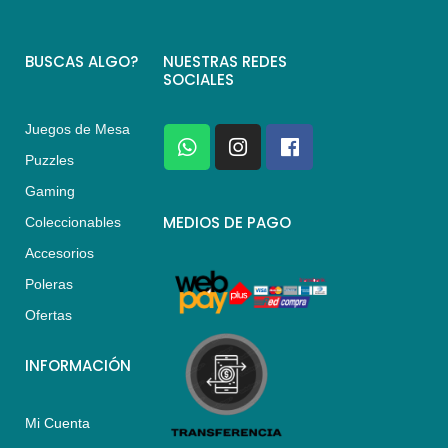
BUSCAS ALGO?
NUESTRAS REDES
SOCIALES
Juegos de Mesa
W
I
F
h
n
a
Puzzles
a
s
c
Gaming
t
t
e
s
a
b
MEDIOS DE PAGO
Coleccionables
a
g
o
Accesorios
p
r
o
p
a
k
Poleras
m
Ofertas
INFORMACIÓN
Mi Cuenta