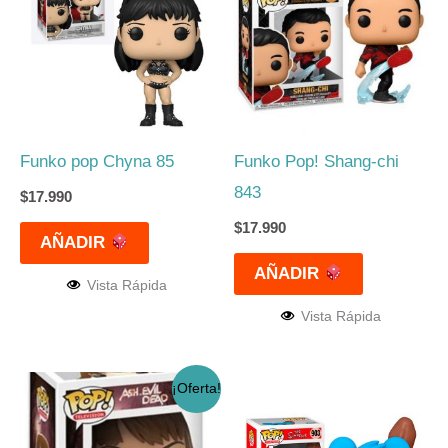
Funko pop Chyna 85
Funko Pop! Shang-chi
843
$
17.990
$
17.990
AÑADIR
AÑADIR
Vista Rápida
Vista Rápida
El
El
¡Oferta!
precio
precio
original
actual
era:
es: