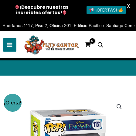
X
¡Descubre nuestras
¡OFERTAS!
increíbles ofertas!
Ir
rfanos 1117, Piso 2, Oficina 201, Edificio Pacífico. Santiago Centro
al
contenido
Funko
El
El
¡Oferta!
Pop
precio
precio
Abuela
Madrigal
original
actual